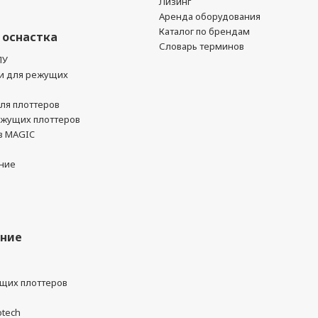
Лизинг
Аренда оборудования
Каталог по брендам
 оснастка
Словарь терминов
ПУ
и для режущих
ля плоттеров
ежущих плоттеров
в MAGIC
ние
ание
ущих плоттеров
otech