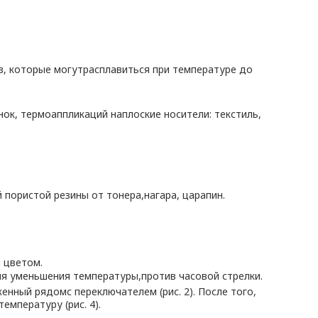
ов, которые могутрасплавиться при температуре до
к, термоаппликаций наплоские носители: текстиль,
пористой резины от тонера,нагара, царапин.
 цветом.
ля уменьшения температуры,против часовой стрелки.
нный рядомс переключателем (рис. 2). После того,
мпературу (рис. 4).