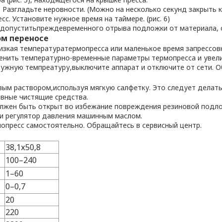
Разгладьте неровности. (Можно на несколько секунд закрыть к
с. Установите нужное время на таймере. (рис. 6)
не допуститьпреждевременного отрыва подложки от материала, 
м переносе
изкая температуратермопресса или маленькое время запрессов
менить температурно-временные параметры термопресса и увел
 нужную темпреатуру,выключите аппарат и отключите от сети. О
ым раствором,используя мягкую салфетку. Это следует делат
ивные чистящие средства.
олжен быть открыт во избежание повреждения резиновой подло
и регулятор давления машинным маслом.
мопресс самостоятельно. Обращайтесь в сервисный центр.
38,1х50,8
100–240
1–60
0–0,7
20
220