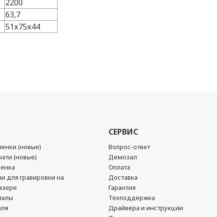
2200
63,7
51х75х44
СЕРВИС
енки (новые)
Вопрос-ответ
ати (новые)
Демозал
ленка
Оплата
чи для гравировки на
Доставка
азере
Гарантия
иалы
Техподдержка
йля
Драйвера и инструкции