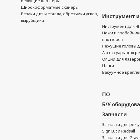
Режущие плоттеры
Широкоформатные сканеры
Резаки для металла, обрезчики углов,
Инструмент и
вырубщики
Инструмент для Ч
Ножи и пробойник
плоттеров
Режущие головы д
Аксессуары для р
Опции для лазеро
Цанги
Вакуумное крепле
ПО
Б/У оборудов
Запчасти
Запчасти для реж
SignCut и Redsail
Запчасти для Grav