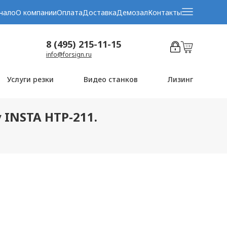
чало
О компании
Оплата
Доставка
Демозал
Контакты
8 (495) 215-11-15
info@forsign.ru
Услуги резки
Видео станков
Лизинг
INSTA HTP-211.