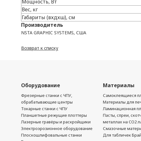
Мощность, Вт
Вес, кг
Габариты (вхдхш), см
Производитель
NSTA GRAPHIC SYSTEMS, США
Возврат к списку
Оборудование
Материалы
Фрезерные станки с ЧПУ,
Самоклеящиеся пл
обрабатывающие центры
Материалы для печ
Токарные станки с ЧПУ
Ламинационная п
Планшетные режущие плоттеры
Пасты, спреи, скот
Лазерные гравёры и раскройщики
металлах на CO2 л
Электроэрозионное оборудование
Смазочные матер
Плоскошлифовальные станки
Для табличек Бра