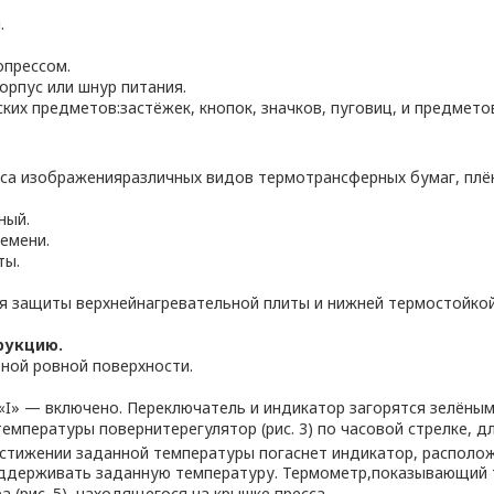
.
опрессом.
орпус или шнур питания.
ких предметов:застёжек, кнопок, значков, пуговиц, и предмет
са изображенияразличных видов термотрансферных бумаг, плёно
ный.
емени.
ты.
 защиты верхнейнагревательной плиты и нижней термостойкой 
рукцию.
ьной ровной поверхности.
«I» — включено. Переключатель и индикатор загорятся зелёным
емпературы повернитерегулятор (рис. 3) по часовой стрелке, д
остижении заданной температуры погаснет индикатор, расположе
оддерживать заданную температуру. Термометр,показывающий те
(рис. 5), находящегося на крышке пресса.