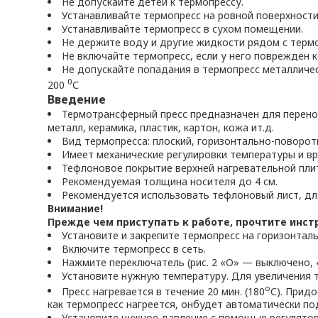
Не допускайте детей к термопрессу.
Устанавливайте термопресс на ровной поверхности
Устанавливайте термопресс в сухом помещении.
Не держите воду и другие жидкости рядом с терм
Не включайте термопресс, если у него повреждён к
Не допускайте попадания в термопресс металличес
0
200
С
Введение
Термотрансферный пресс предназначен для перено
металл, керамика, пластик, картон, кожа ит.д.
Вид термопресса: плоский, горизонтально-поворот
Имеет механические регулировки температуры и вр
Тефлоновое покрытие верхней нагревательной пли
Рекомендуемая толщина носителя до 4 см.
Рекомендуется использовать тефлоновый лист, для
Внимание!
Прежде чем приступать к работе, прочтите инст
Установите и закрепите термопресс на горизонтал
Включите термопресс в сеть.
Нажмите переключатель (рис. 2 «О» — выключено, 
Установите нужную температуру. Для увеличения т
о
Пресс нагревается в течение 20 мин. (180
С). Прид
как термопресс нагреется, онбудет автоматически п
Установите нужное давление с помощью регулятора 