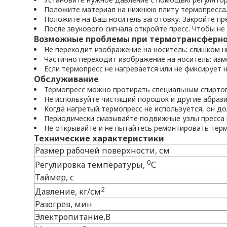
Положите материал на нижнюю плиту термопресса. 
Положите на Ваш носитель заготовку. Закройте прес
После звукового сигнала откройте пресс. Чтобы 
Возможные проблемы при термотрансферно
Не переходит изображение на носитель: слишком н
Частично переходит изображение на носитель: из
Если термопресс не нагревается или не фиксирует
Обслуживание
Термопресс можно протирать специальным спиртов
Не используйте чистящий порошок и другие абраз
Когда нагретый термопресс не используется, он д
Периодически смазывайте подвижные узлы пресса 
Не открывайте и не пытайтесь ремонтировать тер
Технические характеристики
Размер рабочей поверхности, см
0
Регулировка температуры,
С
Таймер, с
2
Давление, кг/см
Разогрев, мин
Электропитание,В