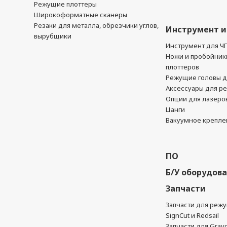
Режущие плоттеры
Широкоформатные сканеры
Резаки для металла, обрезчики углов,
Инструмент и
вырубщики
Инструмент для Ч
Ножи и пробойник
плоттеров
Режущие головы д
Аксессуары для р
Опции для лазеро
Цанги
Вакуумное крепле
ПО
Б/У оборудов
Запчасти
Запчасти для реж
SignCut и Redsail
Запчасти для Grav