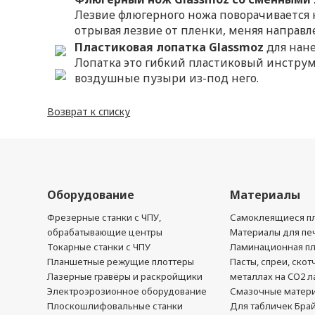
Лезвие флюгерного ножа поворачивается н
отрывая лезвие от пленки, меняя направл
Пластиковая лопатка Glassmoz
для нан
Лопатка это гибкий пластиковый инструм
воздушные пузыри из-под него.
Возврат к списку
Оборудование
Материалы
Фрезерные станки с ЧПУ,
Самоклеящиеся пл
обрабатывающие центры
Материалы для печ
Токарные станки с ЧПУ
Ламинационная п
Планшетные режущие плоттеры
Пасты, спреи, скот
Лазерные гравёры и раскройщики
металлах на CO2 л
Электроэрозионное оборудование
Смазочные матер
Плоскошлифовальные станки
Для табличек Бра