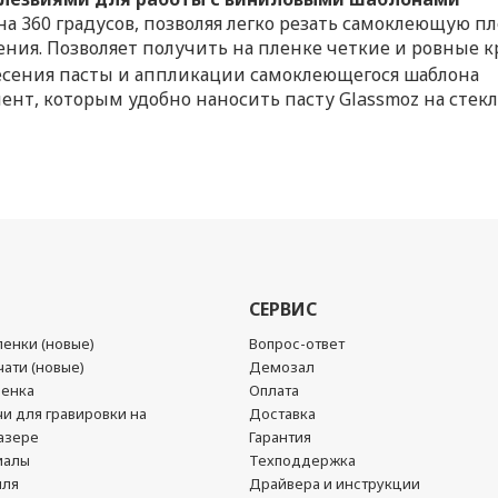
а 360 градусов, позволяя легко резать самоклеющую п
ения. Позволяет получить на пленке четкие и ровные к
есения пасты и аппликации самоклеющегося шаблона
ент, которым удобно наносить пасту Glassmoz на стек
СЕРВИС
енки (новые)
Вопрос-ответ
ати (новые)
Демозал
ленка
Оплата
чи для гравировки на
Доставка
азере
Гарантия
иалы
Техподдержка
йля
Драйвера и инструкции