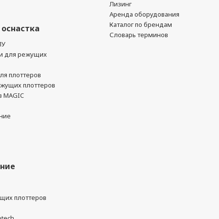
Лизинг
Аренда оборудования
Каталог по брендам
 оснастка
Словарь терминов
ПУ
и для режущих
ля плоттеров
ежущих плоттеров
в MAGIC
ние
ание
ущих плоттеров
otech