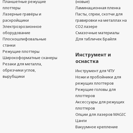
Планшетные режущие
(новые)
плоттеры
Ламинационная пленка
Лазерные гравёры и
Пасты, спреи, скотчи для
раскройщики
гравировки на металлах на
Электроэрозионное
CO2 лазере
оборудование
Смазочные материалы
Плоскошлифовальные
Для табличек Брайля
станки
Режущие плоттеры
Инструмент и
Широкоформатные сканеры
оснастка
Резаки для металла,
обрезчики углов,
Инструмент для ЧПУ
вырубщики
Ножи и пробойники для
режущих плоттеров
Режущие головы для
плоттеров
Аксессуары для режущих
плоттеров
Опции для лазеров MAGIC
Цанги
Вакуумное крепление