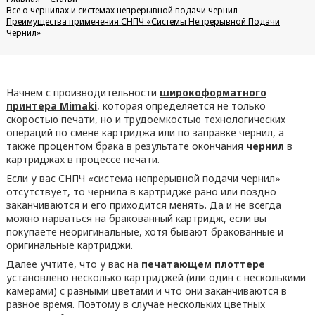
Все о чернилах и системах непрерывной подачи чернил
Преимущества применения СНПЧ «Системы Непрерывной Подачи
Чернил»
Начнем с производительности
широкоформатного
принтера Mimaki
, которая определяется не только
скоростью печати, но и трудоемкостью технологических
операций по смене картриджа или по заправке чернил, а
также процентом брака в результате окончания
чернил
в
картриджах в процессе печати.
Если у вас СНПЧ «система непрерывной подачи чернил»
отсутствует, то чернила в картридже рано или поздно
заканчиваются и его приходится менять. Да и не всегда
можно нарваться на бракованный картридж, если вы
покупаете неоригинальные, хотя бывают бракованные и
оригинальные картриджи.
Далее учтите, что у вас на
печатающем плоттере
установлено несколько картриджей (или один с несколькими
камерами) с разными цветами и что они заканчиваются в
разное время. Поэтому в случае нескольких цветных