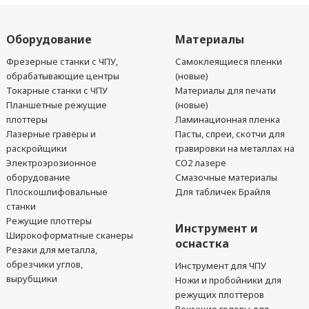
Оборудование
Материалы
Фрезерные станки с ЧПУ,
Самоклеящиеся пленки
обрабатывающие центры
(новые)
Токарные станки с ЧПУ
Материалы для печати
Планшетные режущие
(новые)
плоттеры
Ламинационная пленка
Лазерные гравёры и
Пасты, спреи, скотчи для
раскройщики
гравировки на металлах на
Электроэрозионное
CO2 лазере
оборудование
Смазочные материалы
Плоскошлифовальные
Для табличек Брайля
станки
Режущие плоттеры
Инструмент и
Широкоформатные сканеры
оснастка
Резаки для металла,
обрезчики углов,
Инструмент для ЧПУ
вырубщики
Ножи и пробойники для
режущих плоттеров