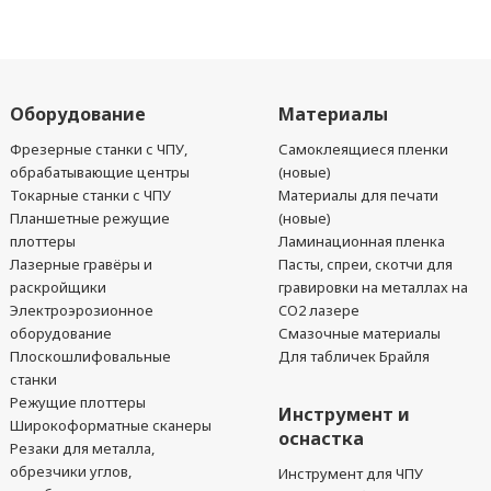
Оборудование
Материалы
Фрезерные станки с ЧПУ,
Самоклеящиеся пленки
обрабатывающие центры
(новые)
Токарные станки с ЧПУ
Материалы для печати
Планшетные режущие
(новые)
плоттеры
Ламинационная пленка
Лазерные гравёры и
Пасты, спреи, скотчи для
раскройщики
гравировки на металлах на
Электроэрозионное
CO2 лазере
оборудование
Смазочные материалы
Плоскошлифовальные
Для табличек Брайля
станки
Режущие плоттеры
Инструмент и
Широкоформатные сканеры
оснастка
Резаки для металла,
обрезчики углов,
Инструмент для ЧПУ