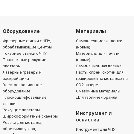
Оборудование
Материалы
Фрезерные станки с ЧПУ,
Самоклеящиеся пленки
обрабатывающие центры
(новые)
Токарные станки с ЧПУ
Материалы для печати
Планшетные режущие
(новые)
плоттеры
Ламинационная пленка
Лазерные гравёры и
Пасты, спреи, скотчи для
раскройщики
гравировки на металлах на
Электроэрозионное
CO2 лазере
оборудование
Смазочные материалы
Плоскошлифовальные
Для табличек Брайля
станки
Режущие плоттеры
Инструмент и
Широкоформатные сканеры
оснастка
Резаки для металла,
обрезчики углов,
Инструмент для ЧПУ