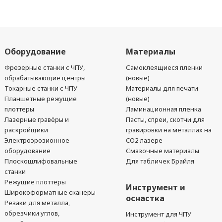
Оборудование
Материалы
Фрезерные станки с ЧПУ,
Самоклеящиеся пленки
обрабатывающие центры
(новые)
Токарные станки с ЧПУ
Материалы для печати
Планшетные режущие
(новые)
плоттеры
Ламинационная пленка
Лазерные гравёры и
Пасты, спреи, скотчи для
раскройщики
гравировки на металлах на
Электроэрозионное
CO2 лазере
оборудование
Смазочные материалы
Плоскошлифовальные
Для табличек Брайля
станки
Режущие плоттеры
Инструмент и
Широкоформатные сканеры
оснастка
Резаки для металла,
обрезчики углов,
Инструмент для ЧПУ