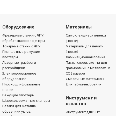
Оборудование
Материалы
Фрезерные станки с ЧПУ,
Самоклеящиеся пленки
обрабатывающие центры
(новые)
Токарные станки с ЧПУ
Материалы для печати
Планшетные режущие
(новые)
плоттеры
Ламинационная пленка
Лазерные гравёры и
Пасты, спреи, скотчи для
раскройщики
гравировки на металлах на
Электроэрозионное
CO2 лазере
оборудование
Смазочные материалы
Плоскошлифовальные
Для табличек Брайля
станки
Режущие плоттеры
Инструмент и
Широкоформатные сканеры
оснастка
Резаки для металла,
обрезчики углов,
Инструмент для ЧПУ