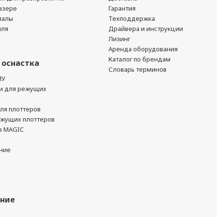
азере
Гарантия
иалы
Техподдержка
йля
Драйвера и инструкции
Лизинг
Аренда оборудования
Каталог по брендам
 оснастка
Словарь терминов
ПУ
и для режущих
ля плоттеров
ежущих плоттеров
в MAGIC
ние
ание