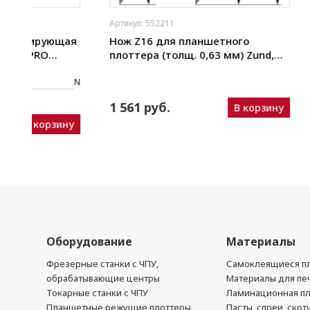
Артикул: 552211
Артикул: 552
щая
Нож Z16 для планшетного
Нож Z17 
плоттера (толщ. 0,63 мм) Zund,
плоттера 
ho,
DIGI, Ruizhou, iEcho, List, JingWei и
DIGI, Ruizh
пр.)
пр.)
N
1 561 руб.
1 561 р
В корзину
ину
Оборудование
Материалы
Фрезерные станки с ЧПУ,
Самоклеящиеся пл
обрабатывающие центры
Материалы для печ
Токарные станки с ЧПУ
Ламинационная п
Планшетные режущие плоттеры
Пасты, спреи, скот