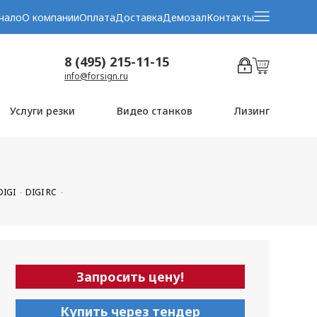
чало
О компании
Оплата
Доставка
Демозал
Контакты
8 (495) 215-11-15
info@forsign.ru
Услуги резки
Видео станков
Лизинг
IGI
DIGI RC
Запросить цену!
Купить через тендер