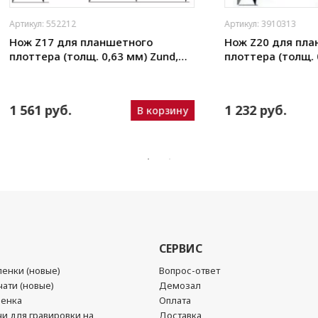
212
Артикул: 3910313
для планшетного
Нож Z20 для планшетного
(толщ. 0,63 мм) Zund,
плоттера (толщ. 0,63 мм) Zun
ou, iEcho, List, JingWei и
DIGI, Ruizhou, iEcho, List, Jing
пр.)
уб.
1 232 руб.
В корзину
В кор
СЕРВИС
енки (новые)
Вопрос-ответ
ати (новые)
Демозал
ленка
Оплата
чи для гравировки на
Доставка