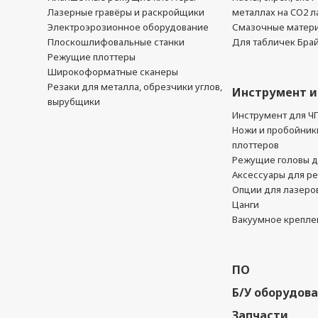
Лазерные гравёры и раскройщики
металлах на CO2 л
Электроэрозионное оборудование
Смазочные матер
Плоскошлифовальные станки
Для табличек Бра
Режущие плоттеры
Широкоформатные сканеры
Резаки для металла, обрезчики углов,
Инструмент и
вырубщики
Инструмент для Ч
Ножи и пробойник
плоттеров
Режущие головы д
Аксессуары для р
Опции для лазеро
Цанги
Вакуумное крепле
ПО
Б/У оборудов
Запчасти