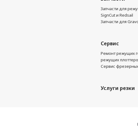
Запчасти для реж
SignCut и Redsail
Запчасти для Grav
Сервис
Ремонт режущих г
режущих плоттер
Сервис фрезерных
Услуги резки