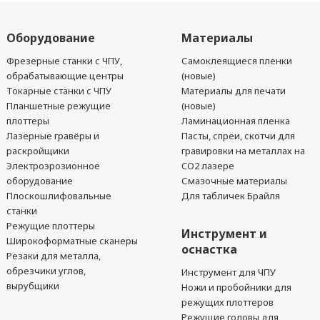
Оборудование
Материалы
Фрезерные станки с ЧПУ,
Самоклеящиеся пленки
обрабатывающие центры
(новые)
Токарные станки с ЧПУ
Материалы для печати
Планшетные режущие
(новые)
плоттеры
Ламинационная пленка
Лазерные гравёры и
Пасты, спреи, скотчи для
раскройщики
гравировки на металлах на
Электроэрозионное
CO2 лазере
оборудование
Смазочные материалы
Плоскошлифовальные
Для табличек Брайля
станки
Режущие плоттеры
Инструмент и
Широкоформатные сканеры
оснастка
Резаки для металла,
обрезчики углов,
Инструмент для ЧПУ
вырубщики
Ножи и пробойники для
режущих плоттеров
Режущие головы для