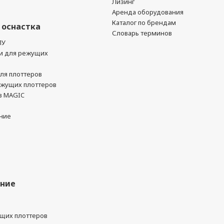
Лизинг
Аренда оборудования
Каталог по брендам
 оснастка
Словарь терминов
ПУ
и для режущих
ля плоттеров
ежущих плоттеров
в MAGIC
ние
ание
ущих плоттеров