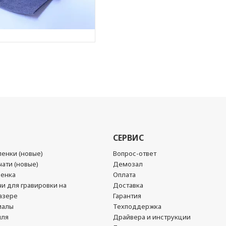
СЕРВИС
енки (новые)
Вопрос-ответ
ати (новые)
Демозал
ленка
Оплата
чи для гравировки на
Доставка
азере
Гарантия
иалы
Техподдержка
йля
Драйвера и инструкции