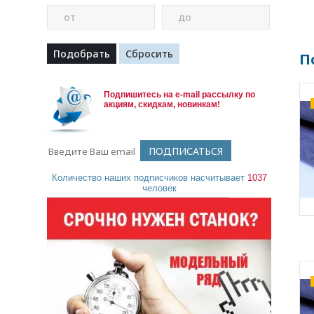
от
до
П
Подпишитесь на e-mail рассылку по
акциям, скидкам, новинкам!
Количество наших подписчиков насчитывает
1037
человек