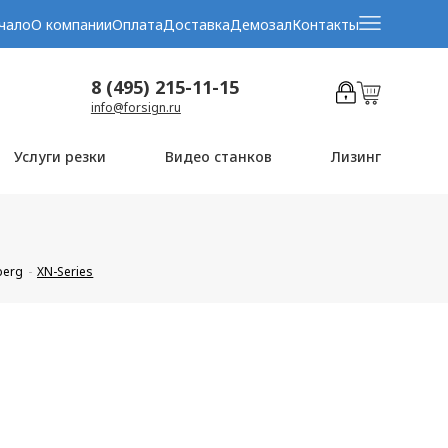
чало
О компании
Оплата
Доставка
Демозал
Контакты
8 (495) 215-11-15
info@forsign.ru
Услуги резки
Видео станков
Лизинг
berg
XN-Series