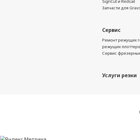
SignCut и Redsail
Запчасти для Grav
Сервис
Ремонт режущих г
режущих плоттер
Сервис фрезерных
Услуги резки