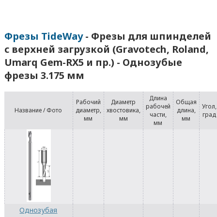
Фрезы TideWay
- Фрезы для шпинделей
с верхней загрузкой (Gravotech, Roland,
Umarq Gem-RX5 и пр.) - Однозубые
фрезы 3.175 мм
Длина
Рабочий
Диаметр
Общая
рабочей
Угол,
Название / Фото
диаметр,
хвостовика,
длина,
части,
град
мм
мм
мм
мм
Однозубая