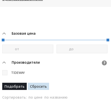
Базовая цена
от
до
Производители
?
TIDEWAY
Сортировать:
по цене
по названию