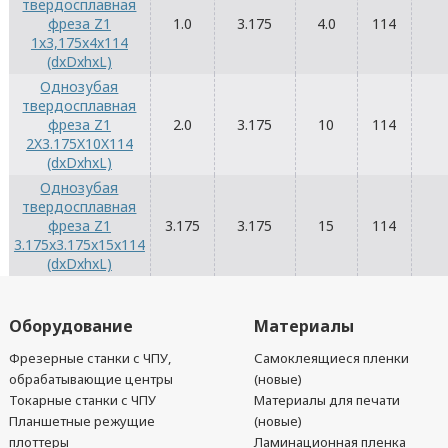
твердосплавная
фреза Z1
1.0
3.175
4.0
114
1x3,175x4x114
(dxDxhxL)
Однозубая
твердосплавная
фреза Z1
2.0
3.175
10
114
2X3.175X10X114
(dxDxhxL)
Однозубая
твердосплавная
фреза Z1
3.175
3.175
15
114
3.175x3.175x15x114
(dxDxhxL)
Оборудование
Материалы
Фрезерные станки с ЧПУ,
Самоклеящиеся пленки
обрабатывающие центры
(новые)
Токарные станки с ЧПУ
Материалы для печати
Планшетные режущие
(новые)
плоттеры
Ламинационная пленка