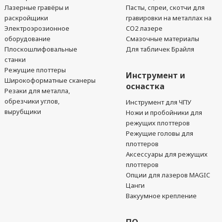
Лазерные гравёры и
Пасты, спреи, скотчи для
раскройщики
гравировки на металлах на
Электроэрозионное
CO2 лазере
оборудование
Смазочные материалы
Плоскошлифовальные
Для табличек Брайля
станки
Режущие плоттеры
Инструмент и
Широкоформатные сканеры
оснастка
Резаки для металла,
обрезчики углов,
Инструмент для ЧПУ
вырубщики
Ножи и пробойники для
режущих плоттеров
Режущие головы для
плоттеров
Аксессуары для режущих
плоттеров
Опции для лазеров MAGIC
Цанги
Вакуумное крепление