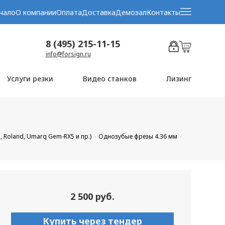
чало
О компании
Оплата
Доставка
Демозал
Контакты
8 (495) 215-11-15
info@forsign.ru
Услуги резки
Видео станков
Лизинг
, Roland, Umarq Gem-RX5 и пр.)
Однозубые фрезы 4.36 мм
2 500 руб.
Купить через тендер