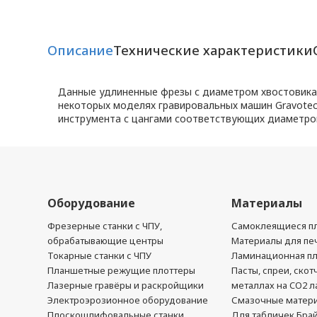
Описание
Технические характеристики
Данные удлиненные фрезы с диаметром хвостовика 4
некоторых моделях гравировальных машин Gravotech,
инструмента с цангами соответствующих диаметро
Оборудование
Материалы
Фрезерные станки с ЧПУ,
Самоклеящиеся пл
обрабатывающие центры
Материалы для печ
Токарные станки с ЧПУ
Ламинационная п
Планшетные режущие плоттеры
Пасты, спреи, скот
Лазерные гравёры и раскройщики
металлах на CO2 л
Электроэрозионное оборудование
Смазочные матер
Плоскошлифовальные станки
Для табличек Бра