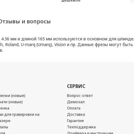
Отзывы и вопросы
.36 мм и длиной 165 мм используются в основном для шпинделе
 Roland, U-marq (Umarq), Vision и пр. Данные фрезы могут быт
в.
СЕРВИС
енки (новые)
Вопрос-ответ
ати (новые)
Демозал
ленка
Оплата
чи для гравировки на
Доставка
азере
Гарантия
иалы
Техподдержка
йля
Драйвера и инструкции