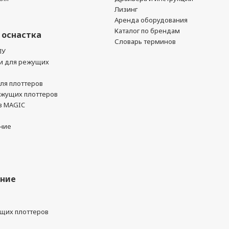
Лизинг
Аренда оборудования
Каталог по брендам
 оснастка
Словарь терминов
ПУ
и для режущих
ля плоттеров
ежущих плоттеров
в MAGIC
ние
ание
ущих плоттеров