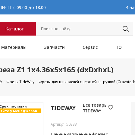
Н-ПТ с 09:00 до 18:00
В на
Каталог
Материалы
Запчасти
Сервис
ПО
за Z1 1x4.36x5x165 (dxDxhxL)
ПУ
Фрезы TideWay
Фрезы для шпинделей с верхней загрузкой (Gravotech
Все товары
Cрок поставки
TIDEWAY
TIDEWAY
яйте у менеджеров
Артикул: 50333
Данные удлиненные фрезы с