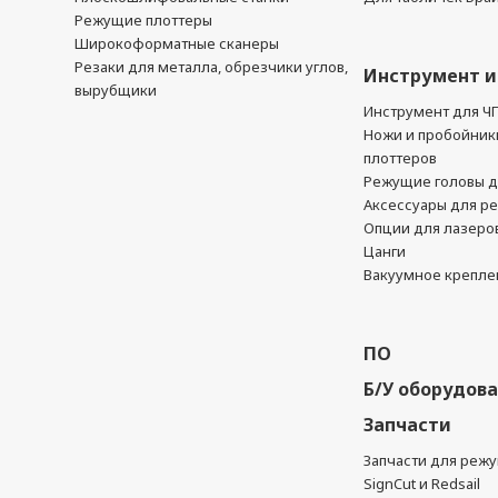
Режущие плоттеры
Широкоформатные сканеры
Резаки для металла, обрезчики углов,
Инструмент и
вырубщики
Инструмент для Ч
Ножи и пробойник
плоттеров
Режущие головы д
Аксессуары для р
Опции для лазеро
Цанги
Вакуумное крепле
ПО
Б/У оборудов
Запчасти
Запчасти для реж
SignCut и Redsail