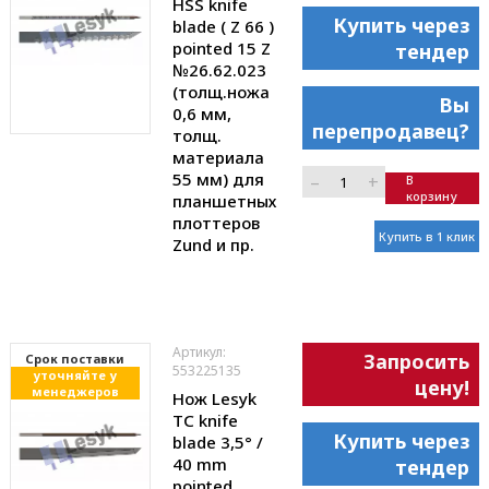
HSS knife
Купить через
blade ( Z 66 )
pointed 15 Z
тендер
№26.62.023
(толщ.ножа
Вы
0,6 мм,
перепродавец?
толщ.
материала
55 мм) для
–
+
В
корзину
планшетных
плоттеров
Купить в 1 клик
Zund и пр.
Артикул:
Запросить
Cрок поставки
553225135
уточняйте у
цену!
менеджеров
Нож Lesyk
TC knife
Купить через
blade 3,5° /
40 mm
тендер
pointed