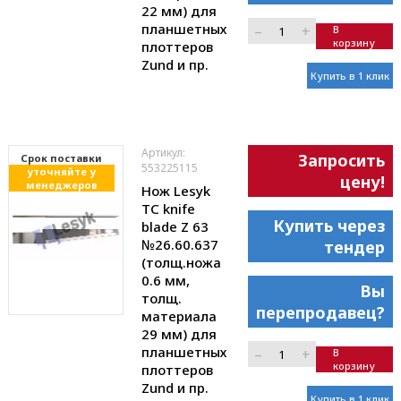
22 мм) для
планшетных
–
+
В
корзину
плоттеров
Zund и пр.
Купить в 1 клик
Артикул:
Запросить
Cрок поставки
553225115
уточняйте у
цену!
менеджеров
Нож Lesyk
TC knife
Купить через
blade Z 63
№26.60.637
тендер
(толщ.ножа
0.6 мм,
Вы
толщ.
перепродавец?
материала
29 мм) для
планшетных
–
+
В
корзину
плоттеров
Zund и пр.
Купить в 1 клик