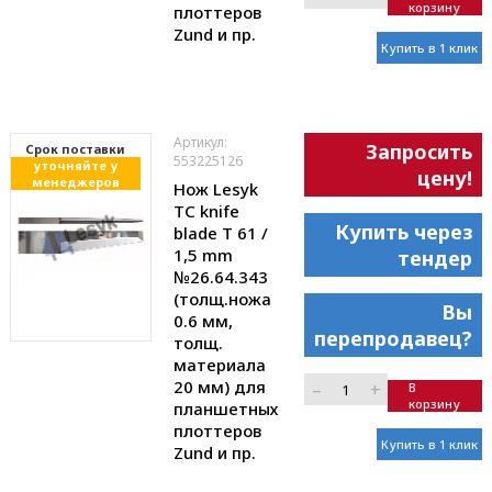
корзину
плоттеров
Zund и пр.
Купить в 1 клик
Артикул:
Запросить
Cрок поставки
553225126
уточняйте у
цену!
менеджеров
Нож Lesyk
TC knife
Купить через
blade T 61 /
1,5 mm
тендер
№26.64.343
(толщ.ножа
Вы
0.6 мм,
перепродавец?
толщ.
материала
20 мм) для
–
+
В
корзину
планшетных
плоттеров
Купить в 1 клик
Zund и пр.