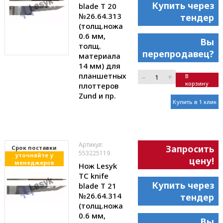
Купить через
blade T 20
№26.64.313
тендер
(толщ.ножа
0.6 мм,
Вы
толщ.
перепродавец?
материала
14 мм) для
планшетных
–
+
В
корзину
плоттеров
Zund и пр.
Купить в 1 клик
Артикул:
Запросить
Cрок поставки
553225119
уточняйте у
цену!
менеджеров
Нож Lesyk
TC knife
Купить через
blade T 21
№26.64.314
тендер
(толщ.ножа
0.6 мм,
Вы