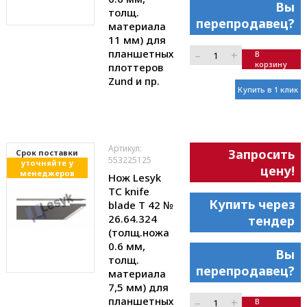
Вы
толщ.
перепродавец?
материала
11 мм) для
планшетных
–
+
В
корзину
плоттеров
Zund и пр.
Купить в 1 клик
Артикул:
Запросить
Cрок поставки
553225125
уточняйте у
цену!
менеджеров
Нож Lesyk
TC knife
Купить через
blade T 42 №
26.64.324
тендер
(толщ.ножа
0.6 мм,
Вы
толщ.
перепродавец?
материала
7,5 мм) для
планшетных
–
+
В