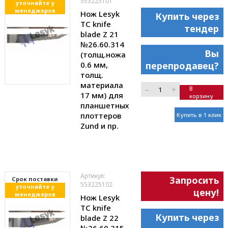
553225101
уточняйте у
менеджеров
Нож Lesyk
Купить через
TC knife
тендер
blade Z 21
№26.60.314
Вы
(толщ.ножа
0.6 мм,
перепродавец?
толщ.
материала
–
+
В
17 мм) для
корзину
планшетных
плоттеров
Купить в 1 клик
Zund и пр.
Артикул:
Запросить
Cрок поставки
553225102
уточняйте у
цену!
менеджеров
Нож Lesyk
TC knife
Купить через
blade Z 22