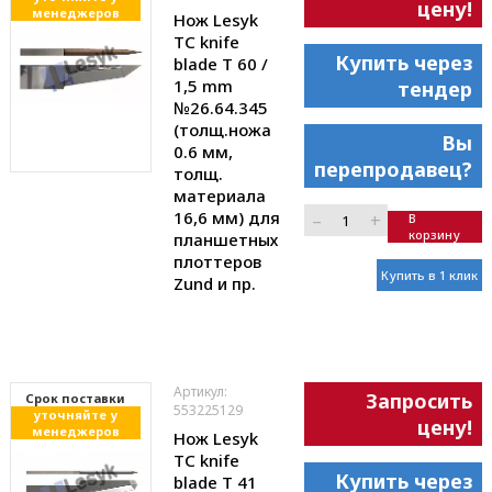
цену!
менеджеров
Нож Lesyk
TC knife
Купить через
blade T 60 /
1,5 mm
тендер
№26.64.345
(толщ.ножа
Вы
0.6 мм,
перепродавец?
толщ.
материала
16,6 мм) для
–
+
В
корзину
планшетных
плоттеров
Купить в 1 клик
Zund и пр.
Артикул:
Запросить
Cрок поставки
553225129
уточняйте у
цену!
менеджеров
Нож Lesyk
TC knife
Купить через
blade T 41