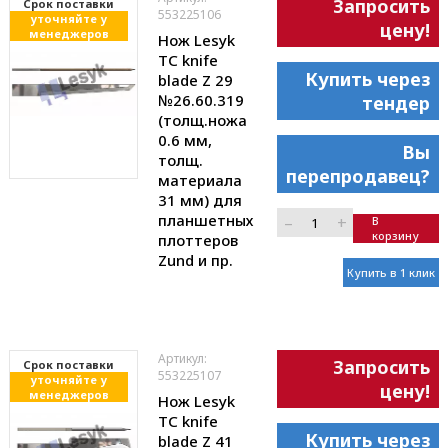
Запросить
Cрок поставки
553225106
уточняйте у
цену!
менеджеров
Нож Lesyk
TC knife
Купить через
blade Z 29
№26.60.319
тендер
(толщ.ножа
0.6 мм,
Вы
толщ.
перепродавец?
материала
31 мм) для
планшетных
–
+
В
корзину
плоттеров
Zund и пр.
Купить в 1 клик
Артикул:
Запросить
Cрок поставки
553225107
уточняйте у
цену!
менеджеров
Нож Lesyk
TC knife
Купить через
blade Z 41