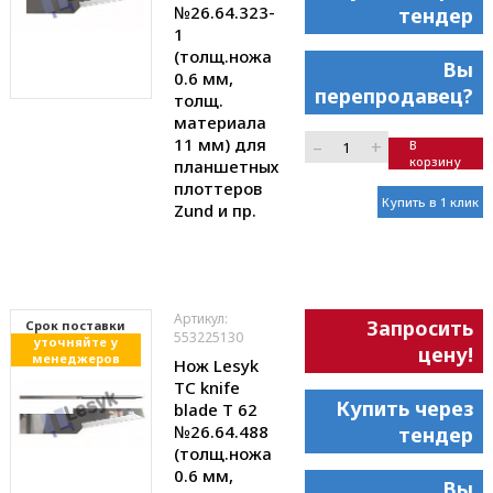
№26.64.323-
тендер
1
(толщ.ножа
Вы
0.6 мм,
перепродавец?
толщ.
материала
11 мм) для
–
+
В
корзину
планшетных
плоттеров
Купить в 1 клик
Zund и пр.
Артикул:
Запросить
Cрок поставки
553225130
уточняйте у
цену!
менеджеров
Нож Lesyk
TC knife
Купить через
blade T 62
№26.64.488
тендер
(толщ.ножа
0.6 мм,
Вы