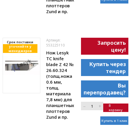
плоттеров
Zund и пр.
Артикул:
Запросить
Cрок поставки
553225110
уточняйте у
цену!
менеджеров
Нож Lesyk
TC knife
Купить через
blade Z 42 №
26.60.324
тендер
(толщ.ножа
0.6 мм,
Вы
толщ.
перепродавец?
материала
7,8 мм) для
планшетных
–
+
В
корзину
плоттеров
Zund и пр.
Купить в 1 клик