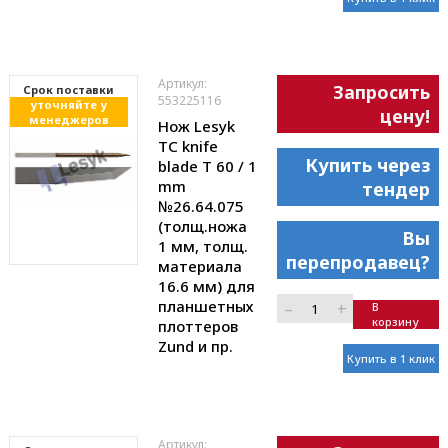
Артикул:
Запросить
Cрок поставки
553225116
уточняйте у
цену!
менеджеров
Нож Lesyk
TC knife
Купить через
blade T 60 / 1
mm
тендер
№26.64.075
(толщ.ножа
Вы
1 мм, толщ.
перепродавец?
материала
16.6 мм) для
планшетных
–
+
В
корзину
плоттеров
Zund и пр.
Купить в 1 клик
Артикул: