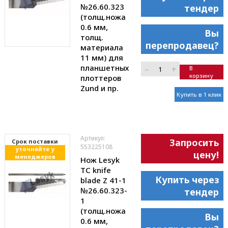
№26.60.323
тендер
(толщ.ножа
0.6 мм,
Вы
толщ.
перепродавец?
материала
11 мм) для
планшетных
–
+
В
корзину
плоттеров
Zund и пр.
Купить в 1 клик
Артикул:
Запросить
Cрок поставки
553225108
уточняйте у
цену!
менеджеров
Нож Lesyk
TC knife
Купить через
blade Z 41-1
№26.60.323-
тендер
1
(толщ.ножа
Вы
0.6 мм,