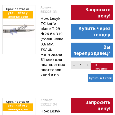
Артикул:
Запросить
Cрок поставки
553225133
уточняйте у
цену!
менеджеров
Нож Lesyk
TC knife
Купить через
blade T 29
№26.64.319
тендер
(толщ.ножа
0,6 мм,
Вы
толщ.
перепродавец?
материала
31 мм) для
планшетных
–
+
В
корзину
плоттеров
Zund и пр.
Купить в 1 клик
Артикул:
Запросить
Cрок поставки
553225134
уточняйте у
цену!
менеджеров
Нож Lesyk