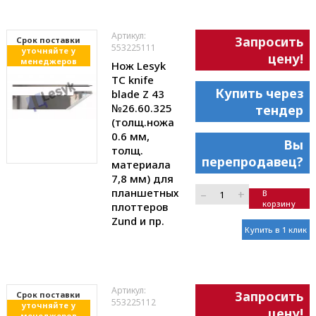
Артикул:
Запросить
Cрок поставки
553225111
уточняйте у
цену!
менеджеров
Нож Lesyk
TC knife
Купить через
blade Z 43
№26.60.325
тендер
(толщ.ножа
0.6 мм,
Вы
толщ.
перепродавец?
материала
7,8 мм) для
планшетных
–
+
В
корзину
плоттеров
Zund и пр.
Купить в 1 клик
Артикул:
Запросить
Cрок поставки
553225112
уточняйте у
цену!
менеджеров