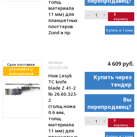
перепродавец?
толщ.
материала
11 мм) для
–
+
В
корзину
планшетных
плоттеров
Купить в 1 клик
Zund и пр.
Артикул:
4 609 руб.
Cрок поставки
553225109
уточняйте у
менеджеров
Нож Lesyk
Купить через
TC knife
тендер
blade Z 41-2
№ 26.60.323-
Вы
2
(толщ.ножа
перепродавец?
0.6 мм,
толщ.
–
+
В
материала
корзину
11 мм) для
планшетных
Купить в 1 клик