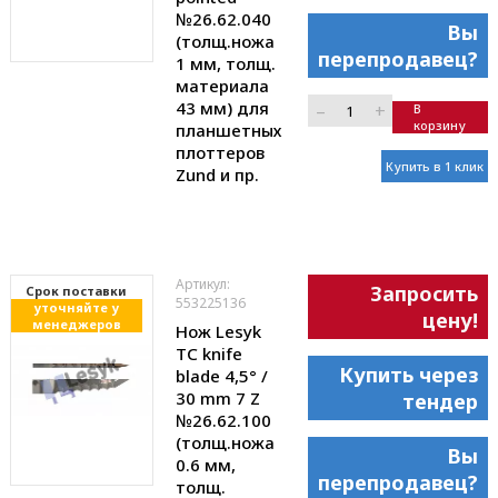
№26.62.040
Вы
(толщ.ножа
перепродавец?
1 мм, толщ.
материала
43 мм) для
–
+
В
корзину
планшетных
плоттеров
Купить в 1 клик
Zund и пр.
Артикул:
Запросить
Cрок поставки
553225136
уточняйте у
цену!
менеджеров
Нож Lesyk
TC knife
Купить через
blade 4,5° /
30 mm 7 Z
тендер
№26.62.100
(толщ.ножа
Вы
0.6 мм,
перепродавец?
толщ.