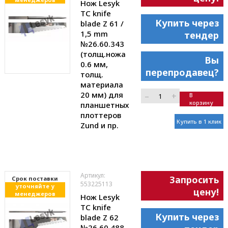
Нож Lesyk
TC knife
Купить через
blade Z 61 /
1,5 mm
тендер
№26.60.343
(толщ.ножа
Вы
0.6 мм,
перепродавец?
толщ.
материала
20 мм) для
–
+
В
корзину
планшетных
плоттеров
Купить в 1 клик
Zund и пр.
Артикул:
Запросить
Cрок поставки
553225113
уточняйте у
цену!
менеджеров
Нож Lesyk
TC knife
Купить через
blade Z 62
№26.60.488