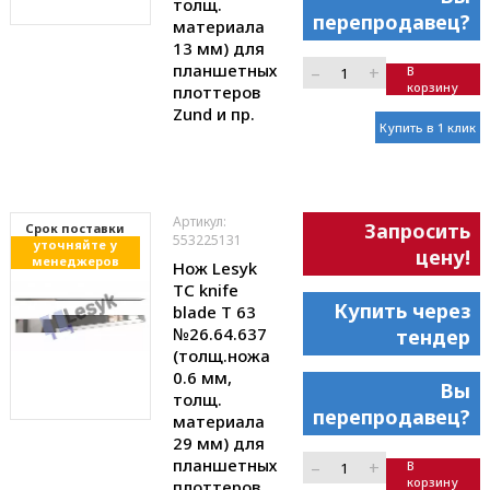
толщ.
перепродавец?
материала
13 мм) для
планшетных
–
+
В
корзину
плоттеров
Zund и пр.
Купить в 1 клик
Артикул:
Запросить
Cрок поставки
553225131
уточняйте у
цену!
менеджеров
Нож Lesyk
TC knife
Купить через
blade T 63
№26.64.637
тендер
(толщ.ножа
0.6 мм,
Вы
толщ.
перепродавец?
материала
29 мм) для
планшетных
–
+
В
корзину
плоттеров