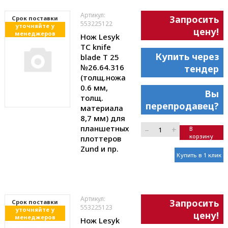
Артикул:
Запросить
Cрок поставки
553225122
уточняйте у
цену!
менеджеров
Нож Lesyk
TC knife
Купить через
blade T 25
№26.64.316
тендер
(толщ.ножа
0.6 мм,
Вы
толщ.
перепродавец?
материала
8,7 мм) для
планшетных
–
+
В
корзину
плоттеров
Zund и пр.
Купить в 1 клик
Артикул:
Запросить
Cрок поставки
553225123
уточняйте у
цену!
менеджеров
Нож Lesyk