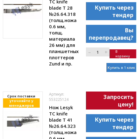
TC knife
Купить через
blade T 28
№26.64.318
тендер
(толщ.ножа
0.6 мм,
Вы
толщ.
перепродавец?
материала
26 мм) для
планшетных
–
+
В
корзину
плоттеров
Zund и пр.
Купить в 1 клик
Артикул:
Запросить
Cрок поставки
553225124
уточняйте у
цену!
менеджеров
Нож Lesyk
TC knife
Купить через
blade T 41
№26.64.323
тендер
(толщ.ножа
0.6 мм,