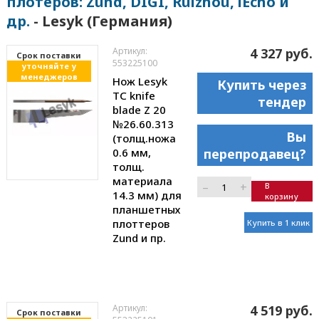
плотеров: Zund, DIGI, Ruizhou, iEcho и
др.
- Lesyk (Германия)
Артикул:
4 327 руб.
Cрок поставки
553225100
уточняйте у
менеджеров
Нож Lesyk
Купить через
TC knife
тендер
blade Z 20
№26.60.313
Вы
(толщ.ножа
0.6 мм,
перепродавец?
толщ.
материала
–
+
В
14.3 мм) для
корзину
планшетных
плоттеров
Купить в 1 клик
Zund и пр.
Артикул:
4 519 руб.
Cрок поставки