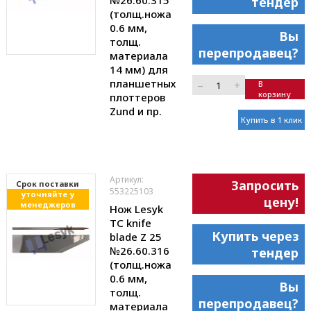
№26.60.315
тендер
(толщ.ножа
0.6 мм,
Вы
толщ.
перепродавец?
материала
14 мм) для
планшетных
–
+
В
корзину
плоттеров
Zund и пр.
Купить в 1 клик
Артикул:
Запросить
Cрок поставки
553225103
уточняйте у
цену!
менеджеров
Нож Lesyk
TC knife
Купить через
blade Z 25
№26.60.316
тендер
(толщ.ножа
0.6 мм,
Вы
толщ.
перепродавец?
материала