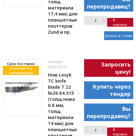
толщ.
перепродавец?
материала
17,4 мм) для
планшетных
–
+
В
корзину
плоттеров
Zund и пр.
Купить в 1 клик
Артикул:
Запросить
Cрок поставки
553225120
уточняйте у
цену!
менеджеров
Нож Lesyk
TC knife
Купить через
blade T 22
№26.64.315
тендер
(толщ.ножа
0.6 мм,
Вы
толщ.
перепродавец?
материала
14 мм) для
планшетных
–
+
В
корзину
плоттеров