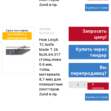
Zund и пр.
Купить в 1 клик
Артикул:
Запросить
Cрок поставки
553225121
уточняйте у
цену!
менеджеров
Нож Lesyk
TC knife
Купить через
blade T 26
№26.64.317
тендер
(толщ.ножа
0.6 мм,
Вы
толщ.
перепродавец?
материала
8,7 мм) для
планшетных
–
+
В
корзину
плоттеров
Zund и пр.
Купить в 1 клик