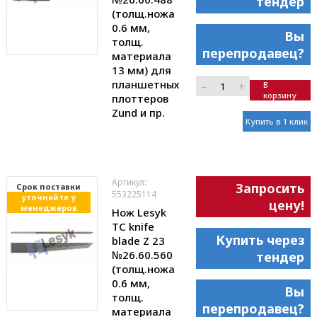
тендер
(толщ.ножа
0.6 мм,
Вы
толщ.
перепродавец?
материала
13 мм) для
планшетных
–
+
В
корзину
плоттеров
Zund и пр.
Купить в 1 клик
Артикул:
Запросить
Cрок поставки
553225114
уточняйте у
цену!
менеджеров
Нож Lesyk
TC knife
Купить через
blade Z 23
№26.60.560
тендер
(толщ.ножа
0.6 мм,
Вы
толщ.
перепродавец?
материала