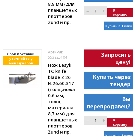
8,9 мм) для
планшетных
–
+
В
корзину
плоттеров
Zund и пр.
Купить в 1 клик
Артикул:
Запросить
Cрок поставки
553225104
уточняйте у
цену!
менеджеров
Нож Lesyk
TC knife
Купить через
blade Z 26
№26.60.317
тендер
(толщ.ножа
0.6 мм,
Вы
толщ.
перепродавец?
материала
8,7 мм) для
планшетных
–
+
В
корзину
плоттеров
Zund и пр.
Купить в 1 клик