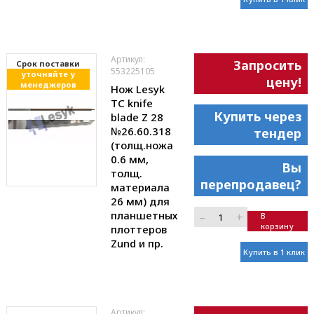
Артикул:
Запросить
Cрок поставки
553225105
уточняйте у
цену!
менеджеров
Нож Lesyk
TC knife
Купить через
blade Z 28
№26.60.318
тендер
(толщ.ножа
0.6 мм,
Вы
толщ.
перепродавец?
материала
26 мм) для
планшетных
–
+
В
корзину
плоттеров
Zund и пр.
Купить в 1 клик
Артикул: