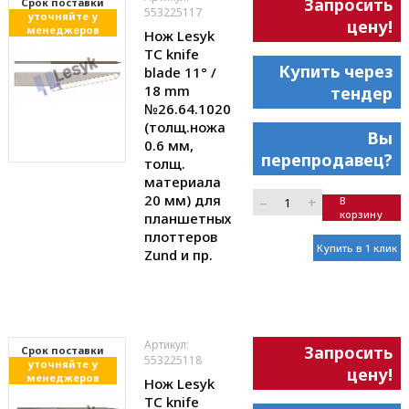
Запросить
Cрок поставки
553225117
уточняйте у
цену!
менеджеров
Нож Lesyk
TC knife
Купить через
blade 11° /
18 mm
тендер
№26.64.1020
(толщ.ножа
Вы
0.6 мм,
перепродавец?
толщ.
материала
20 мм) для
–
+
В
корзину
планшетных
плоттеров
Купить в 1 клик
Zund и пр.
Артикул:
Запросить
Cрок поставки
553225118
уточняйте у
цену!
менеджеров
Нож Lesyk
TC knife