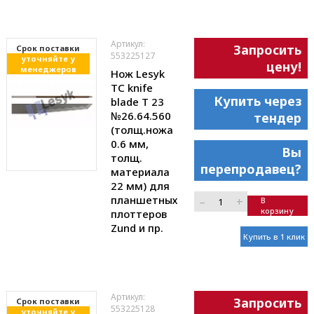
Артикул:
Запросить
Cрок поставки
553225127
уточняйте у
цену!
менеджеров
Нож Lesyk
TC knife
Купить через
blade T 23
№26.64.560
тендер
(толщ.ножа
0.6 мм,
Вы
толщ.
перепродавец?
материала
22 мм) для
планшетных
–
+
В
корзину
плоттеров
Zund и пр.
Купить в 1 клик
Артикул:
Запросить
Cрок поставки
553225128
уточняйте у