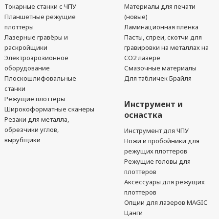
Токарные станки с ЧПУ
Материалы для печати
Планшетные режущие
(новые)
плоттеры
Ламинационная пленка
Лазерные гравёры и
Пасты, спреи, скотчи для
раскройщики
гравировки на металлах на
Электроэрозионное
CO2 лазере
оборудование
Смазочные материалы
Плоскошлифовальные
Для табличек Брайля
станки
Режущие плоттеры
Инструмент и
Широкоформатные сканеры
оснастка
Резаки для металла,
обрезчики углов,
Инструмент для ЧПУ
вырубщики
Ножи и пробойники для
режущих плоттеров
Режущие головы для
плоттеров
Аксессуары для режущих
плоттеров
Опции для лазеров MAGIC
Цанги