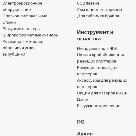
Электроэрозионное
CO2 лазере
оборудование
Смазочные материалы
Плоскошлифовальные
Для табличек Брайля
станки
Режущие плоттеры
Инструмент и
Широкоформатные сканеры
оснастка
Резаки для металла,
обрезчики углов,
Инструмент для ЧПУ
вырубщики
Ножи и пробойники для
режущих плоттеров
Режущие головы для
плоттеров
Аксессуары для режущих
плоттеров
Опции для лазеров MAGIC
Цанги
Вакуумное крепление
ПО
Архив