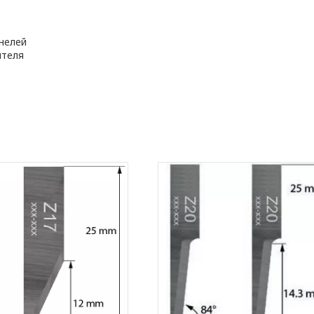
нелей
ителя