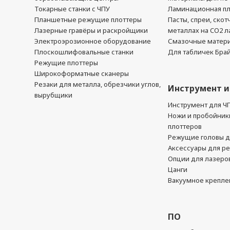
Токарные станки с ЧПУ
Ламинационная п
Планшетные режущие плоттеры
Пасты, спреи, скот
Лазерные гравёры и раскройщики
металлах на CO2 л
Электроэрозионное оборудование
Смазочные матер
Плоскошлифовальные станки
Для табличек Бра
Режущие плоттеры
Широкоформатные сканеры
Резаки для металла, обрезчики углов,
Инструмент и
вырубщики
Инструмент для Ч
Ножи и пробойник
плоттеров
Режущие головы д
Аксессуары для р
Опции для лазеро
Цанги
Вакуумное крепле
ПО