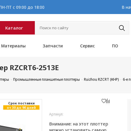
Н-ПТ с 09:00 до 18:00
В на
Каталог
Материалы
Запчасти
Сервис
ПО
р RZCRT6-2513E
ттеры
Промышленные планшетные плоттеры
Ruizhou RZCRT (КНР)
6-е 
Cрок поставки
от 30 до 90 дней
Артикул:
Внимание: на этот плоттер
можно установить самую