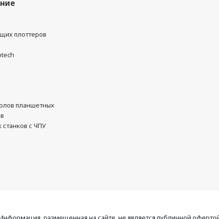
ание
ущих плоттеров
otech
олов планшетных
ов
 станков с ЧПУ
Информация, размещенная на сайте, не является публичной оферто