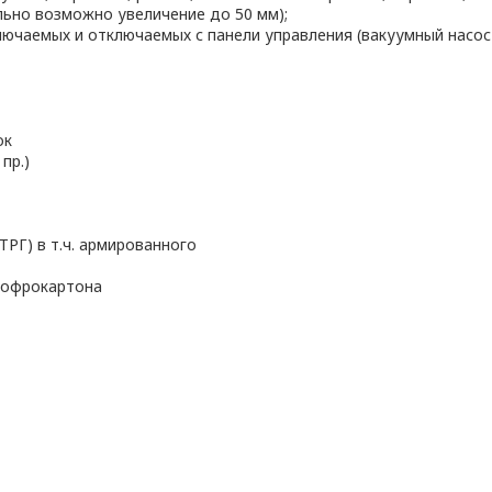
ьно возможно увеличение до 50 мм);
лючаемых и отключаемых с панели управления (вакуумный насос 
ок
пр.)
РГ) в т.ч. армированного
 гофрокартона