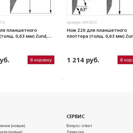
212
Артикул: 3910313
для планшетного
Нож Z20 для планшетного
(толщ. 0,63 мм) Zund,
плоттера (толщ. 0,63 мм) Zun
ou, iEcho, List, JingWei и
DIGI, Ruizhou, iEcho, List, Jing
пр.)
уб.
1 214 руб.
В корзину
В кор
СЕРВИС
енки (новые)
Вопрос-ответ
ати (новые)
Демозал