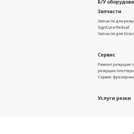
Б/У оборудов
Запчасти
Запчасти для реж
SignCut и Redsail
Запчасти для Grav
Сервис
Ремонт режущих г
режущих плоттер
Сервис фрезерных
Услуги резки