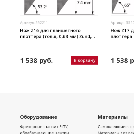
Артикул: 552211
Артикул: 552
щая
Нож Z16 для планшетного
Нож Z17 
плоттера (толщ. 0,63 мм) Zund,
плоттера 
ho,
DIGI, Ruizhou, iEcho, List, JingWei и
DIGI, Ruizh
пр.)
пр.)
N
1 538 руб.
1 538 р
В корзину
ину
Оборудование
Материалы
Фрезерные станки с ЧПУ,
Самоклеящиеся пл
обрабатывающие центры
Материалы для печ