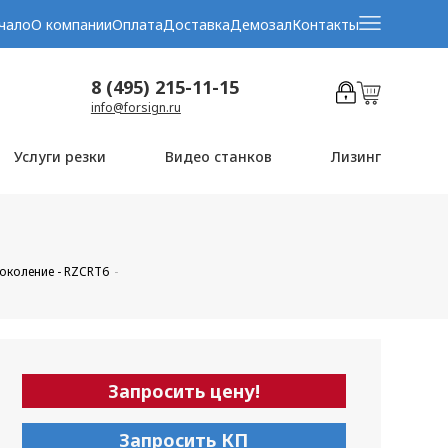
чало
О компании
Оплата
Доставка
Демозал
Контакты
8 (495) 215-11-15
info@forsign.ru
Услуги резки
Видео станков
Лизинг
поколение - RZCRT6
Запросить цену!
Запросить КП