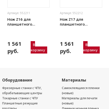
Артикул: 552211
Артикул: 552212
Нож Z16 для
Нож Z17 для
планшетного
планшетного
плоттера (толщ. 0,63
плоттера (толщ. 0,63
мм) Zund, DIGI,
мм) Zund, DIGI,
Ruizhou, iEcho, List,
Ruizhou, iEcho, List,
1 561
1 561
JingWei и пр.)
JingWei и пр.)
В
В
руб.
руб.
корзину
корзину
Оборудование
Материалы
Фрезерные станки с ЧПУ,
Самоклеящиеся пленки
обрабатывающие центры
(новые)
Токарные станки с ЧПУ
Материалы для печати
Планшетные режущие
(новые)
плоттеры
Ламинационная пленка