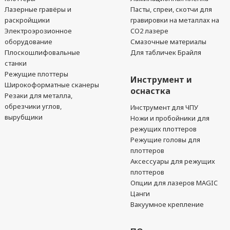
Лазерные гравёры и
Пасты, спреи, скотчи для
раскройщики
гравировки на металлах на
Электроэрозионное
CO2 лазере
оборудование
Смазочные материалы
Плоскошлифовальные
Для табличек Брайля
станки
Режущие плоттеры
Инструмент и
Широкоформатные сканеры
оснастка
Резаки для металла,
обрезчики углов,
Инструмент для ЧПУ
вырубщики
Ножи и пробойники для
режущих плоттеров
Режущие головы для
плоттеров
Аксессуары для режущих
плоттеров
Опции для лазеров MAGIC
Цанги
Вакуумное крепление