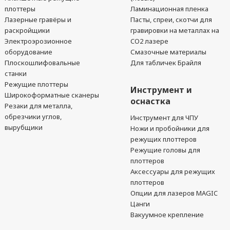
плоттеры
Ламинационная пленка
Лазерные гравёры и
Пасты, спреи, скотчи для
раскройщики
гравировки на металлах на
Электроэрозионное
CO2 лазере
оборудование
Смазочные материалы
Плоскошлифовальные
Для табличек Брайля
станки
Режущие плоттеры
Инструмент и
Широкоформатные сканеры
оснастка
Резаки для металла,
обрезчики углов,
Инструмент для ЧПУ
вырубщики
Ножи и пробойники для
режущих плоттеров
Режущие головы для
плоттеров
Аксессуары для режущих
плоттеров
Опции для лазеров MAGIC
Цанги
Вакуумное крепление