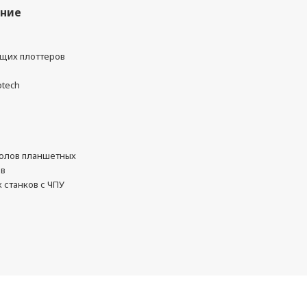
ание
ущих плоттеров
otech
олов планшетных
ов
 станков с ЧПУ