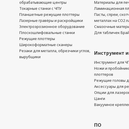
обрабатывающие центры
Материалы для печ
Токарные станки с ЧПУ
Ламинационная п
Планшетные режущие плоттеры
Пасты, спреи, скот
Лазерные гравёры и раскройщики
металлах на CO2 л
Электроэрозионное оборудование
Смазочные матер
Плоскошлифовальные станки
Для табличек Бра
Режущие плоттеры
Широкоформатные сканеры
Резаки для металла, обрезчики углов,
Инструмент и
вырубщики
Инструмент для Ч
Ножи и пробойник
плоттеров
Режущие головы д
Аксессуары для р
Опции для лазеро
Цанги
Вакуумное крепле
ПО