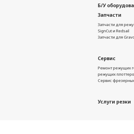
Б/У оборудов
Запчасти
Запчасти для реж
SignCut и Redsail
Запчасти для Grav
Сервис
Ремонт режущих г
режущих плоттер
Сервис фрезерных
Услуги резки