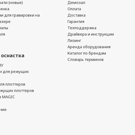
ати (новые)
Демозал
ленка
Оплата
чи для гравировки на
Доставка
азере
Гарантия
иалы
Техподдержка
йля
Драйвера и инструкции
Лизинг
Аренда оборудования
Каталог по брендам
 оснастка
Словарь терминов
ПУ
и для режущих
ля плоттеров
ежущих плоттеров
в MAGIC
ние