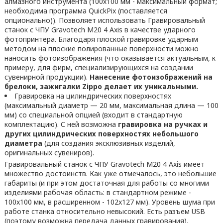
алмазного инструмента (100х100 мм - максимальный формат;
необходима программа QuickPix (поставляется
опционально)). Позволяет использовать Гравировальный
станок с ЧПУ Gravotech M20 4 Axis в качестве ударного
фотопринтера. Благодаря плоской гравировке ударным
методом на плоские полированные поверхности можно
наносить фотоизображения (что оказывается актуальным, к
примеру, для фирм, специализирующихся на создании
сувенирной продукции).
Нанесение фотоизображений на
брелоки, зажигалки Zippo делает их уникальными.
Гравировка на цилиндрических поверхностях
(максимальный диаметр — 20 мм, максимальная длина — 100
мм) со специальной опцией (входит в стандартную
комплектацию). С ней возможна
гравировка на ручках и
других цилиндрических поверхностях небольшого
диаметра
(для создания эксклюзивных изделий,
оригинальных сувениров).
Гравировальный станок с ЧПУ Gravotech M20 4 Axis имеет
множество достоинств. Как уже отмечалось, это небольшие
габариты (и при этом достаточная для работы со многими
изделиями рабочая область: в стандартном режиме -
100x100 мм, в расширенном - 102x127 мм). Уровень шума при
работе станка относительно невысокий. Есть разъем USB
(поэтому возможна передача данных гравирования).