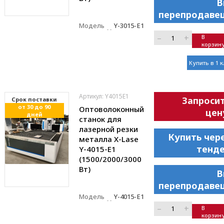
В
перепродаве
Модель
Y-3015-E1
–
+
В
корзин
Купить в 1 
Артикул: Y4015E1
Запроси
Cрок поставки
от 30 до 90
Оптоволоконный
цен
дней
станок для
лазерной резки
Купить чер
металла X-Lase
тенд
Y-4015-E1
(1500/2000/3000
Вт)
В
перепродаве
Модель
Y-4015-E1
–
+
В
корзин