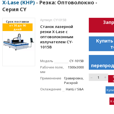
X-Lase (КНР)
- Резка: Оптоволокно -
Серия CY
Артикул: CY1015B
Зап
Cрок поставки
от 30 до 90
Станок лазерной
дней
резки X-Lase с
оптоволоконным
Купить
излучателем CY-
т
1015B
Модель
CY-1015B
перепрод
Рабочее поле,
1500x3000
мм
–
+
Применение
Гравировка,
Раскрой
Охлаждение
HanLi / S&A
Купи
К 