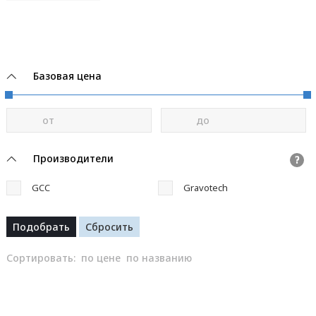
Базовая цена
от
до
Производители
?
GCC
Gravotech
Сортировать:
по цене
по названию