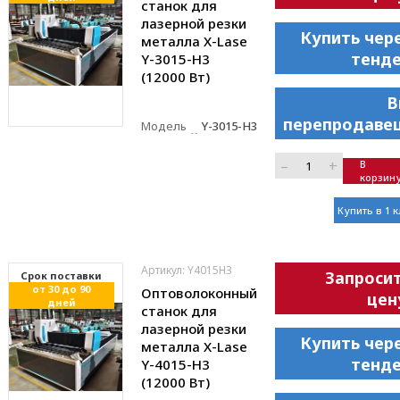
станок для
лазерной резки
Купить чер
металла X-Lase
тенд
Y-3015-H3
(12000 Вт)
В
перепродаве
Модель
Y-3015-H3
–
+
В
корзин
Купить в 1 
Артикул: Y4015H3
Запроси
Cрок поставки
от 30 до 90
Оптоволоконный
цен
дней
станок для
лазерной резки
Купить чер
металла X-Lase
тенд
Y-4015-H3
(12000 Вт)