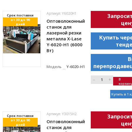
Артикул: Y6020H1
Запроси
Cрок поставки
от 30 до 90
Оптоволоконный
цен
дней
станок для
лазерной резки
Купить чер
металла X-Lase
тенд
Y-6020-H1 (6000
Вт)
В
перепродаве
Модель
Y-6020-H1
–
+
В
корзин
Купить в 1 
Артикул: Y3015H2
Запроси
Cрок поставки
от 30 до 90
Оптоволоконный
цен
дней
станок для