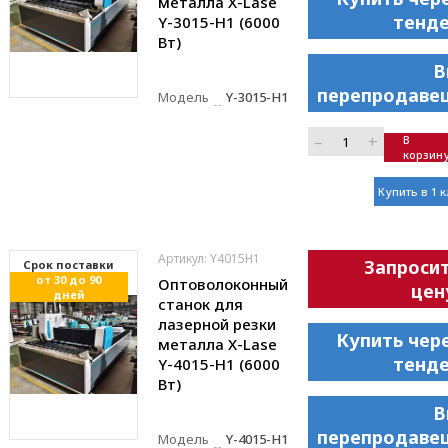
металла X-Lase
тенд
Y-3015-H1 (6000
Вт)
В
перепродаве
Модель
Y-3015-H1
–
+
В
корзин
Купить в 1 
Артикул: Y4015H1
Запроси
Cрок поставки
от 30 до 90
Оптоволоконный
цен
дней
станок для
лазерной резки
Купить чер
металла X-Lase
тенд
Y-4015-H1 (6000
Вт)
В
перепродаве
Модель
Y-4015-H1