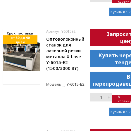
корзин
Купить в 1 
Артикул: Y6015E2
Запроси
Cрок поставки
от 30 до 90
Оптоволоконный
цен
дней
станок для
лазерной резки
Купить чер
металла X-Lase
тенд
Y-6015-E2
(1500/3000 Вт)
В
перепродаве
Модель
Y-6015-E2
–
+
В
корзин
Купить в 1 