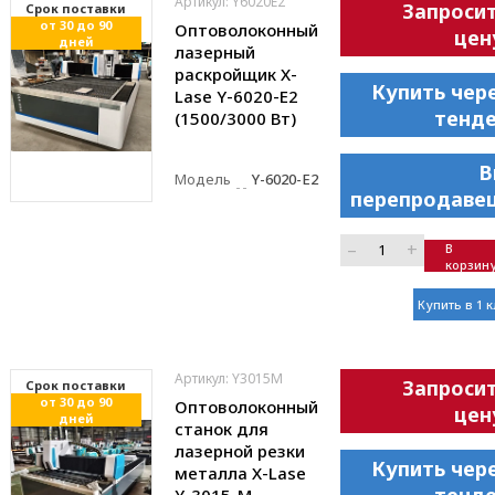
Артикул: Y6020E2
Запроси
Cрок поставки
от 30 до 90
Оптоволоконный
цен
дней
лазерный
раскройщик X-
Купить чер
Lase Y-6020-E2
тенд
(1500/3000 Вт)
В
Модель
Y-6020-E2
перепродаве
–
+
В
корзин
Купить в 1 
Артикул: Y3015M
Запроси
Cрок поставки
от 30 до 90
Оптоволоконный
цен
дней
станок для
лазерной резки
Купить чер
металла X-Lase