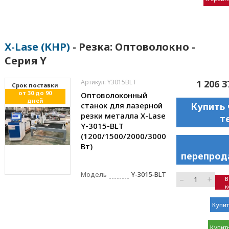
X-Lase (КНР)
- Резка: Оптоволокно -
Серия Y
Артикул: Y3015BLT
1 206 3
Cрок поставки
от 30 до 90
Оптоволоконный
дней
станок для лазерной
Купить 
резки металла X-Lase
т
Y-3015-BLT
(1200/1500/2000/3000
Вт)
перепрод
Модель
Y-3015-BLT
–
+
В
к
Купит
Купить