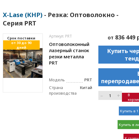
X-Lase (КНР)
- Резка: Оптоволокно -
Серия PRT
Артикул: PRT
836 449 
от
Cрок поставки
от 30 до 90
Оптоволоконный
дней
лазерный станок
Купить че
резки металла
тенд
PRT
Модель
PRT
перепродаве
Страна
Китай
производства
–
+
В
корзи
Купить в 1
Купить в л
К срав