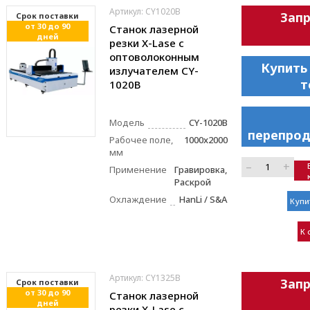
Артикул: CY1020B
Зап
Cрок поставки
от 30 до 90
Станок лазерной
дней
резки X-Lase с
оптоволоконным
Купить
излучателем CY-
т
1020B
Модель
CY-1020B
перепрод
Рабочее поле,
1000x2000
мм
–
+
Применение
Гравировка,
Раскрой
Охлаждение
HanLi / S&A
Купи
К 
Артикул: CY1325B
Зап
Cрок поставки
от 30 до 90
Станок лазерной
дней
резки X-Lase с