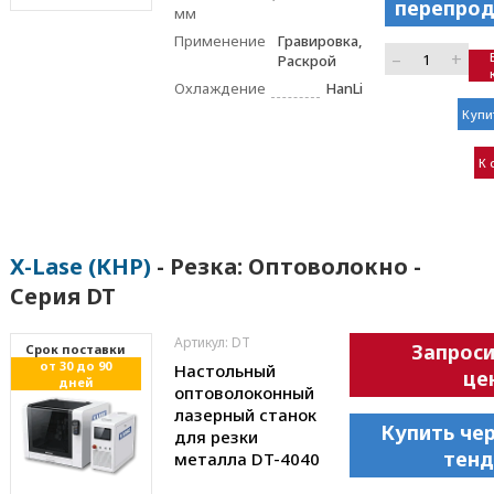
перепрод
мм
Применение
Гравировка,
–
+
Раскрой
Охлаждение
HanLi
Купи
К 
X-Lase (КНР)
- Резка: Оптоволокно -
Серия DT
Артикул: DT
Запрос
Cрок поставки
от 30 до 90
Настольный
це
дней
оптоволоконный
лазерный станок
Купить че
для резки
тенд
металла DT-4040