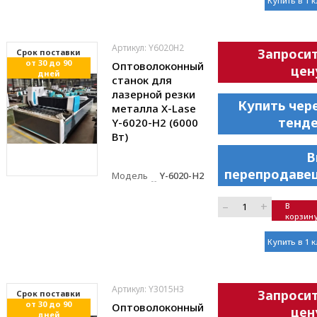
Купить в 1 
Артикул: Y6020H2
Запроси
Cрок поставки
от 30 до 90
Оптоволоконный
цен
дней
станок для
лазерной резки
Купить чер
металла X-Lase
тенд
Y-6020-H2 (6000
Вт)
В
перепродаве
Модель
Y-6020-H2
–
+
В
корзин
Купить в 1 
Артикул: Y3015H3
Запроси
Cрок поставки
от 30 до 90
Оптоволоконный
цен
дней