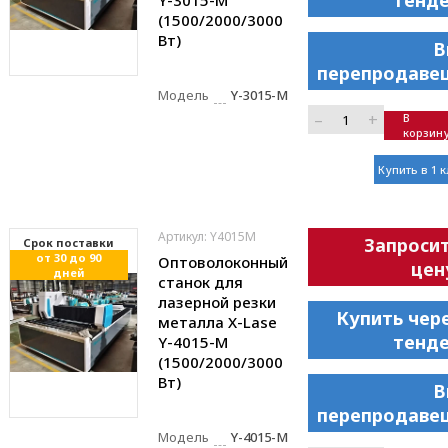
тенд
Y-3015-M
(1500/2000/3000
Вт)
В
перепродаве
Модель
Y-3015-M
–
+
В
корзин
Купить в 1 
Артикул: Y4015M
Запроси
Cрок поставки
от 30 до 90
Оптоволоконный
цен
дней
станок для
лазерной резки
Купить чер
металла X-Lase
тенд
Y-4015-M
(1500/2000/3000
Вт)
В
перепродаве
Модель
Y-4015-M