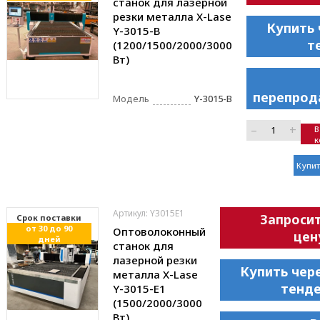
станок для лазерной
резки металла X-Lase
Купить 
Y-3015-B
т
(1200/1500/2000/3000
Вт)
перепрод
Модель
Y-3015-B
–
+
В
к
Купит
Артикул: Y3015E1
Запроси
Cрок поставки
от 30 до 90
Оптоволоконный
цен
дней
станок для
лазерной резки
Купить чер
металла X-Lase
тенд
Y-3015-E1
(1500/2000/3000
Вт)