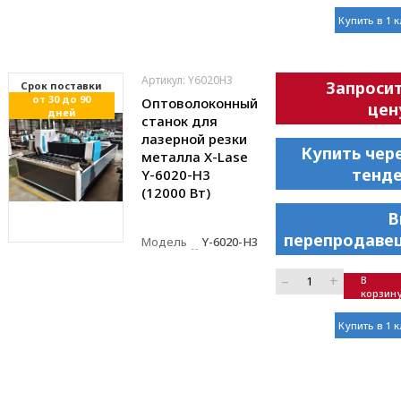
Купить в 1 
Артикул: Y6020H3
Запроси
Cрок поставки
от 30 до 90
Оптоволоконный
цен
дней
станок для
лазерной резки
Купить чер
металла X-Lase
тенд
Y-6020-H3
(12000 Вт)
В
перепродаве
Модель
Y-6020-H3
–
+
В
корзин
Купить в 1 