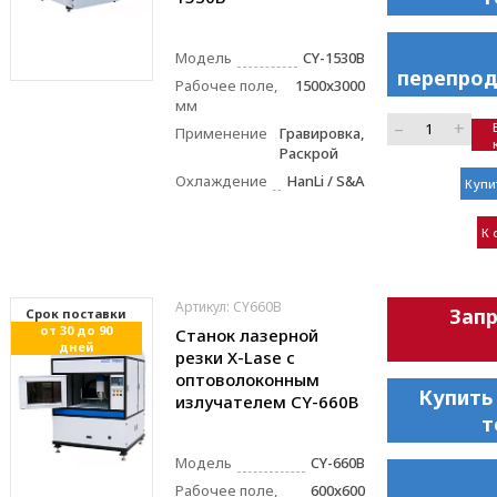
Модель
CY-1530B
перепрод
Рабочее поле,
1500x3000
мм
–
+
Применение
Гравировка,
Раскрой
Охлаждение
HanLi / S&A
Купи
К 
Артикул: CY660B
Зап
Cрок поставки
от 30 до 90
Станок лазерной
дней
резки X-Lase с
оптоволоконным
Купить
излучателем CY-660B
т
Модель
CY-660B
Рабочее поле,
600x600