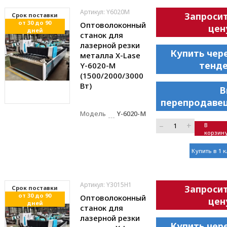
Артикул: Y6020M
Запроси
Cрок поставки
от 30 до 90
Оптоволоконный
цен
дней
станок для
лазерной резки
Купить чер
металла X-Lase
тенд
Y-6020-M
(1500/2000/3000
Вт)
В
перепродаве
Модель
Y-6020-M
–
+
В
корзин
Купить в 1 
Артикул: Y3015H1
Запроси
Cрок поставки
от 30 до 90
Оптоволоконный
цен
дней
станок для
лазерной резки
Купить чер