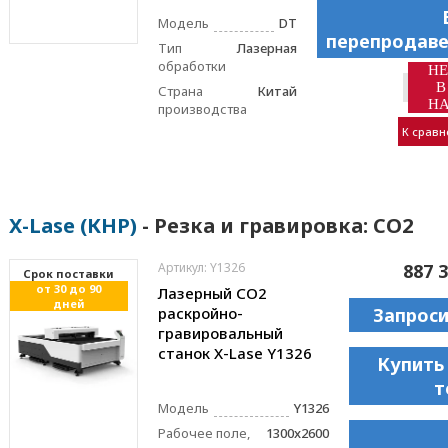
Модель
DT
перепродаве
Тип
Лазерная
обработки
НЕ
В
Страна
Китай
Н
производства
К срав
X-Lase (КНР)
- Резка и гравировка: CO2
Артикул: Y1326
887 3
Cрок поставки
от 30 до 90
Лазерный CO2
дней
раскройно-
Запрос
гравировальный
станок X-Lase Y1326
Купить
т
Модель
Y1326
Рабочее поле,
1300x2600