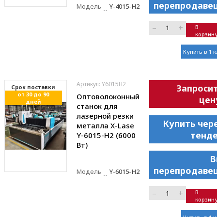
перепродаве
Модель
Y-4015-H2
–
+
В
корзин
Купить в 1 
Артикул: Y6015H2
Запроси
Cрок поставки
от 30 до 90
Оптоволоконный
цен
дней
станок для
лазерной резки
Купить чер
металла X-Lase
тенд
Y-6015-H2 (6000
Вт)
В
перепродаве
Модель
Y-6015-H2
–
+
В
корзин