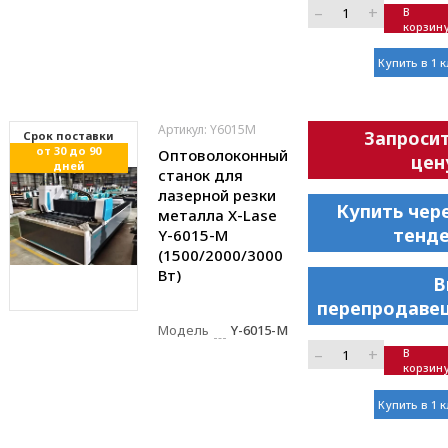
–
+
В
корзин
Купить в 1 
Артикул: Y6015M
Запроси
Cрок поставки
от 30 до 90
Оптоволоконный
цен
дней
станок для
лазерной резки
Купить чер
металла X-Lase
тенд
Y-6015-M
(1500/2000/3000
Вт)
В
перепродаве
Модель
Y-6015-M
–
+
В
корзин
Купить в 1 