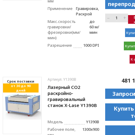
мм
перепрод
Применение
Гравировка,
Раскрой
–
+
Макс.скорость
до
гравировки/
60 м/
фрезеровки(мм/
мин
Купи
мин)
Разрешение
1000 DPI
Купит
К 
Артикул: Y1390B
481 1
Cрок поставки
от 30 до 90
Лазерный CO2
дней
раскройно-
Запрос
гравировальный
станок X-Lase Y1390B
Купить
т
Модель
Y1390B
Рабочее поле,
1300x900
мм