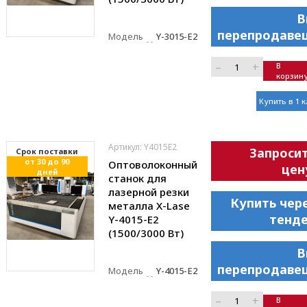
В
перепродаве
Модель
Y-3015-E2
–
+
В
корзин
Купить в 1 
Артикул: Y4015E2
Запроси
Cрок поставки
от 30 до 90
Оптоволоконный
цен
дней
станок для
лазерной резки
Купить чер
металла X-Lase
тенд
Y-4015-E2
(1500/3000 Вт)
В
перепродаве
Модель
Y-4015-E2
–
+
В