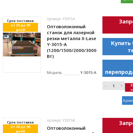
Артикул: Y3015A
Запр
Cрок поставки
от 30 до 90
Оптоволоконный
дней
станок для лазерной
резки металла X-Lase
Купить 
Y-3015-A
т
(1200/1500/2000/3000
Вт)
перепрод
Модель
Y-3015-A
–
+
В
к
Купит
Артикул: Y3015B
Запр
Cрок поставки
от 30 до 90
Оптоволоконный
дней