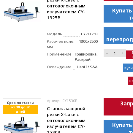
оптоволоконным
Купить
излучателем CY-
т
1325B
Модель
CY-1325B
перепрод
Рабочее поле,
1300x2500
мм
–
+
Применение
Гравировка,
Раскрой
Охлаждение
HanLi / S&A
Купи
К 
Артикул: CY1530B
Зап
Cрок поставки
от 30 до 90
Станок лазерной
дней
резки X-Lase с
оптоволоконным
Купить
излучателем CY-
т
1530B