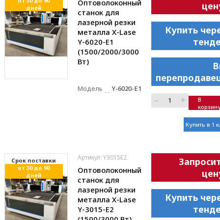
от 30 до 90
Оптоволоконный
цен
дней
станок для
лазерной резки
Купить чер
металла X-Lase
тенд
Y-6020-E1
(1500/2000/3000
Вт)
В
перепродаве
Модель
Y-6020-E1
–
+
В
корзин
Купить в 1 
Артикул: Y3015E2
Запроси
Cрок поставки
от 30 до 90
Оптоволоконный
цен
дней
станок для
лазерной резки
Купить чер
металла X-Lase
тенд
Y-3015-E2
(1500/3000 Вт)