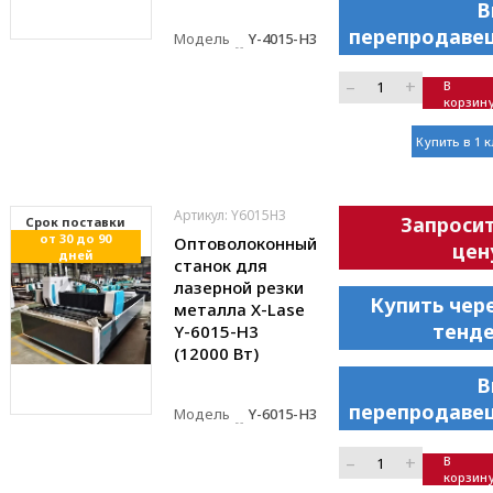
В
перепродаве
Модель
Y-4015-H3
–
+
В
корзин
Купить в 1 
Артикул: Y6015H3
Запроси
Cрок поставки
от 30 до 90
Оптоволоконный
цен
дней
станок для
лазерной резки
Купить чер
металла X-Lase
тенд
Y-6015-H3
(12000 Вт)
В
перепродаве
Модель
Y-6015-H3
–
+
В
корзин