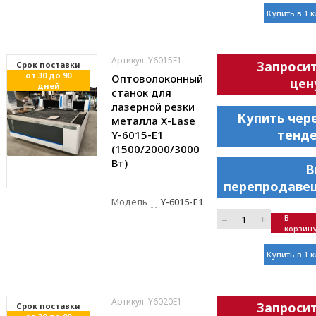
Купить в 1 
Артикул: Y6015E1
Запроси
Cрок поставки
от 30 до 90
Оптоволоконный
цен
дней
станок для
лазерной резки
Купить чер
металла X-Lase
тенд
Y-6015-E1
(1500/2000/3000
Вт)
В
перепродаве
Модель
Y-6015-E1
–
+
В
корзин
Купить в 1 
Артикул: Y6020E1
Запроси
Cрок поставки