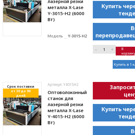
лазерной резки
Купить чер
металла X-Lase
тенд
Y-3015-H2 (6000
Вт)
В
перепродаве
Модель
Y-3015-H2
–
+
В
корзин
Купить в 1 
Артикул: Y4015H2
Запроси
Cрок поставки
от 30 до 90
Оптоволоконный
цен
дней
станок для
лазерной резки
Купить чер
металла X-Lase
тенд
Y-4015-H2 (6000
Вт)
В