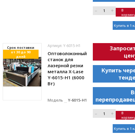
–
+
В
корзин
Купить в 1 
Артикул: Y-6015-H1
Запроси
Cрок поставки
от 30 до 90
Оптоволоконный
цен
дней
станок для
лазерной резки
Купить чер
металла X-Lase
тенд
Y-6015-H1 (6000
Вт)
В
перепродаве
Модель
Y-6015-H1
–
+
В
корзин
Купить в 1 