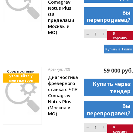
Comagrav
Notus Plus
Вы
(за
перепродавец?
пределами
Москвы и
МО)
–
+
В
корзину
Купить в 1 клик
Артикул: 708
59 000 руб.
Cрок поставки
уточняйте у
Диагностика
менеджеров
фрезерного
Купить через
станка с ЧПУ
тендер
Comagrav
Notus Plus
Вы
(Москва и
перепродавец?
МО)
–
+
В
корзину