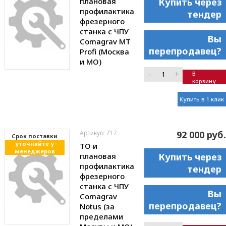
плановая
Купить через
профилактика
тендер
фрезерного
станка с ЧПУ
Вы
Comagrav MT
перепродавец?
Profi (Москва
и МО)
–
+
В
корзину
Купить в 1 клик
Артикул: 717
92 000 руб.
Cрок поставки
уточняйте у
ТО и
менеджеров
плановая
Купить через
профилактика
тендер
фрезерного
станка с ЧПУ
Вы
Comagrav
перепродавец?
Notus (за
пределами