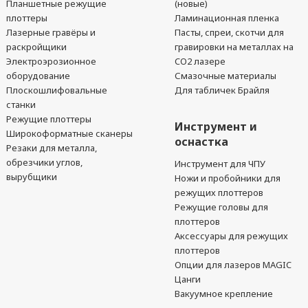
Планшетные режущие
(новые)
плоттеры
Ламинационная пленка
Лазерные гравёры и
Пасты, спреи, скотчи для
раскройщики
гравировки на металлах на
Электроэрозионное
CO2 лазере
оборудование
Смазочные материалы
Плоскошлифовальные
Для табличек Брайля
станки
Режущие плоттеры
Инструмент и
Широкоформатные сканеры
оснастка
Резаки для металла,
обрезчики углов,
Инструмент для ЧПУ
вырубщики
Ножи и пробойники для
режущих плоттеров
Режущие головы для
плоттеров
Аксессуары для режущих
плоттеров
Опции для лазеров MAGIC
Цанги
Вакуумное крепление