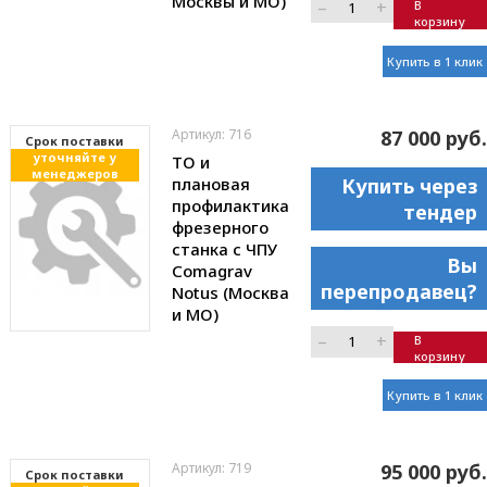
Москвы и МО)
–
+
В
корзину
Купить в 1 клик
Артикул: 716
87 000 руб.
Cрок поставки
уточняйте у
ТО и
менеджеров
плановая
Купить через
профилактика
тендер
фрезерного
станка с ЧПУ
Вы
Comagrav
перепродавец?
Notus (Москва
и МО)
–
+
В
корзину
Купить в 1 клик
Артикул: 719
95 000 руб.
Cрок поставки