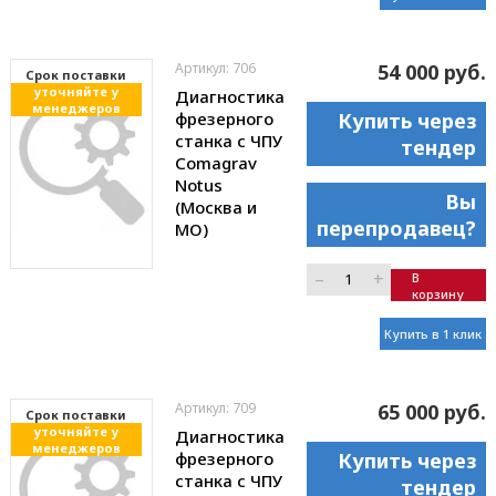
Артикул: 706
54 000 руб.
Cрок поставки
уточняйте у
Диагностика
менеджеров
фрезерного
Купить через
станка с ЧПУ
тендер
Comagrav
Notus
Вы
(Москва и
перепродавец?
МО)
–
+
В
корзину
Купить в 1 клик
Артикул: 709
65 000 руб.
Cрок поставки
уточняйте у
Диагностика
менеджеров
фрезерного
Купить через
станка с ЧПУ
тендер