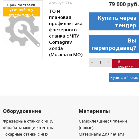
Артикул: 714
79 000 руб.
Cрок поставки
уточняйте у
ТО и
менеджеров
плановая
Купить через
профилактика
тендер
фрезерного
станка с ЧПУ
Вы
Comagrav
перепродавец?
Zonda
(Москва и МО)
–
+
В
корзину
Купить в 1 клик
Оборудование
Материалы
Фрезерные станки с ЧПУ,
Самоклеящиеся пленки
обрабатывающие центры
(новые)
Токарные станки с ЧПУ
Материалы для печати