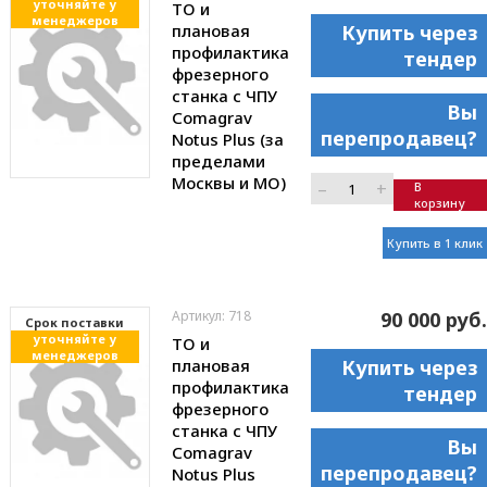
уточняйте у
ТО и
менеджеров
плановая
Купить через
профилактика
тендер
фрезерного
станка с ЧПУ
Вы
Comagrav
перепродавец?
Notus Plus (за
пределами
Москвы и МО)
–
+
В
корзину
Купить в 1 клик
Артикул: 718
90 000 руб.
Cрок поставки
уточняйте у
ТО и
менеджеров
плановая
Купить через
профилактика
тендер
фрезерного
станка с ЧПУ
Вы
Comagrav
перепродавец?
Notus Plus