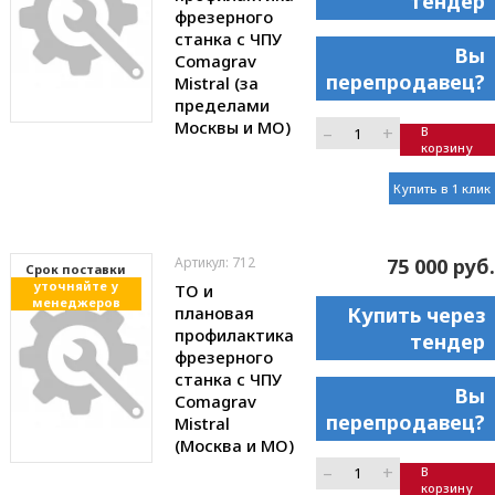
тендер
фрезерного
станка с ЧПУ
Вы
Comagrav
перепродавец?
Mistral (за
пределами
Москвы и МО)
–
+
В
корзину
Купить в 1 клик
Артикул: 712
75 000 руб.
Cрок поставки
уточняйте у
ТО и
менеджеров
плановая
Купить через
профилактика
тендер
фрезерного
станка с ЧПУ
Вы
Comagrav
перепродавец?
Mistral
(Москва и МО)
–
+
В
корзину