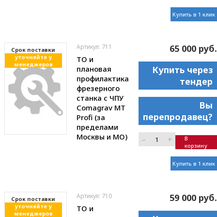
Купить в 1 клик
Артикул: 711
65 000 руб.
Cрок поставки
уточняйте у
ТО и
менеджеров
плановая
Купить через
профилактика
тендер
фрезерного
станка с ЧПУ
Вы
Comagrav MT
перепродавец?
Profi (за
пределами
Москвы и МО)
–
+
В
корзину
Купить в 1 клик
Артикул: 710
59 000 руб.
Cрок поставки
уточняйте у
ТО и
менеджеров