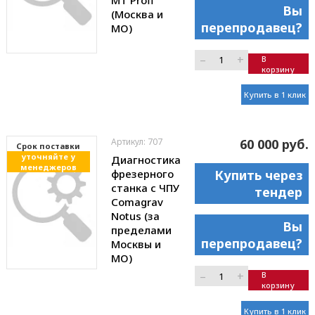
Вы
(Москва и
перепродавец?
МО)
–
+
В
корзину
Купить в 1 клик
Артикул: 707
60 000 руб.
Cрок поставки
уточняйте у
Диагностика
менеджеров
фрезерного
Купить через
станка с ЧПУ
тендер
Comagrav
Notus (за
Вы
пределами
перепродавец?
Москвы и
МО)
–
+
В
корзину
Купить в 1 клик