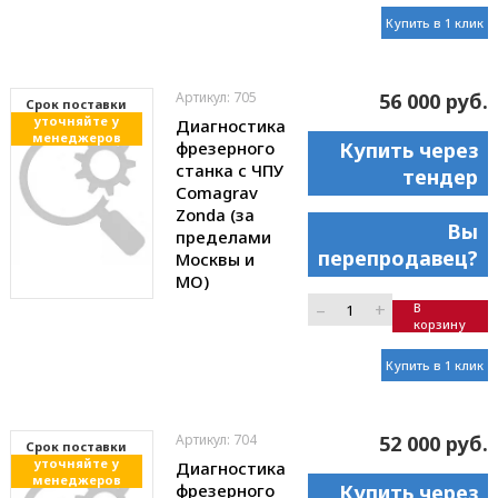
Купить в 1 клик
Артикул: 705
56 000 руб.
Cрок поставки
уточняйте у
Диагностика
менеджеров
фрезерного
Купить через
станка с ЧПУ
тендер
Comagrav
Zonda (за
Вы
пределами
перепродавец?
Москвы и
МО)
–
+
В
корзину
Купить в 1 клик
Артикул: 704
52 000 руб.
Cрок поставки
уточняйте у
Диагностика
менеджеров
фрезерного
Купить через