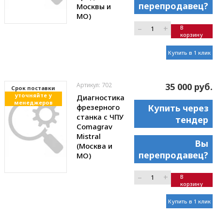
перепродавец?
Москвы и
МО)
–
+
В
корзину
Купить в 1 клик
Артикул: 702
35 000 руб.
Cрок поставки
уточняйте у
Диагностика
менеджеров
фрезерного
Купить через
станка с ЧПУ
тендер
Comagrav
Mistral
Вы
(Москва и
перепродавец?
МО)
–
+
В
корзину
Купить в 1 клик