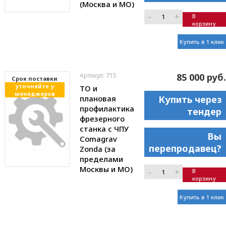
(Москва и МО)
–
+
В
корзину
Купить в 1 клик
Артикул: 715
85 000 руб.
Cрок поставки
уточняйте у
ТО и
менеджеров
плановая
Купить через
профилактика
тендер
фрезерного
станка с ЧПУ
Вы
Comagrav
перепродавец?
Zonda (за
пределами
Москвы и МО)
–
+
В
корзину
Купить в 1 клик