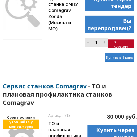
станка с ЧПУ
тендер
Comagrav
Zonda
Вы
(Москва и
перепродавец?
МО)
–
+
В
корзину
Купить в 1 клик
Сервис станков Comagrav
- ТО и
плановая профилактика станков
Comagrav
Артикул: 713
80 000 руб.
Cрок поставки
уточняйте у
ТО и
менеджеров
плановая
Купить через
профилактика