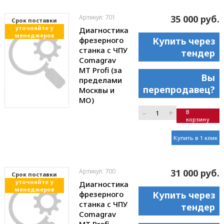
Артикул: 701
35 000 руб.
Cрок поставки
уточняйте у
Диагностика
менеджеров
фрезерного
Купить через
станка с ЧПУ
тендер
Comagrav
MT Profi (за
Вы
пределами
перепродавец?
Москвы и
МО)
–
+
В
корзину
Купить в 1 клик
Артикул: 700
31 000 руб.
Cрок поставки
уточняйте у
Диагностика
менеджеров
фрезерного
Купить через
станка с ЧПУ
тендер
Comagrav
MT Profi