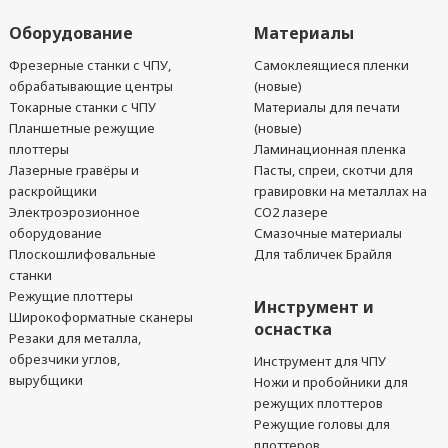
Оборудование
Материалы
Фрезерные станки с ЧПУ,
Самоклеящиеся пленки
обрабатывающие центры
(новые)
Токарные станки с ЧПУ
Материалы для печати
Планшетные режущие
(новые)
плоттеры
Ламинационная пленка
Лазерные гравёры и
Пасты, спреи, скотчи для
раскройщики
гравировки на металлах на
Электроэрозионное
CO2 лазере
оборудование
Смазочные материалы
Плоскошлифовальные
Для табличек Брайля
станки
Режущие плоттеры
Инструмент и
Широкоформатные сканеры
оснастка
Резаки для металла,
обрезчики углов,
Инструмент для ЧПУ
вырубщики
Ножи и пробойники для
режущих плоттеров
Режущие головы для
плоттеров