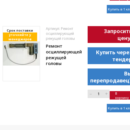
Купить в 1 к
Артикул: Ремонт
Запросит
Cрок поставки
осциллирующей
уточняйте у
цену
режущей головы
менеджеров
Ремонт
осциллирующей
Купить чере
режущей
тенде
головы
В
перепродавец
–
+
В
корзину
Купить в 1 к