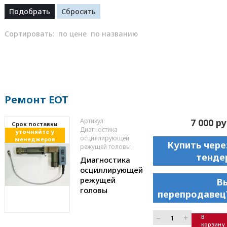
Сортировать:
по цене
по названию
Ремонт EOT
Артикул:
7 000 ру
Cрок поставки
Диагностика
уточняйте у
осциллирующей
менеджеров
Купить чере
режущей головы
тенде
Диагностика
осциллирующей
режущей
В
головы
перепродавец
–
+
В
корзину