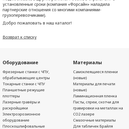
установленные сроки (компания «Форсайн» наладила
партнерские отношения со многими компаниями-
грузоперевозчиками).
Добро пожаловать в наш каталог!
Возврат к списку
Оборудование
Материалы
Фрезерные станки с ЧПУ,
Самоклеящиеся пленки
обрабатывающие центры
(новые)
Токарные станки с ЧПУ
Материалы для печати
Планшетные режущие
(новые)
плоттеры
Ламинационная пленка
Лазерные гравёры и
Пасты, спреи, скотчи для
раскройщики
гравировки на металлах на
Электроэрозионное
CO2 лазере
оборудование
Смазочные материалы
Плоскошлифовальные
Для табличек Брайля