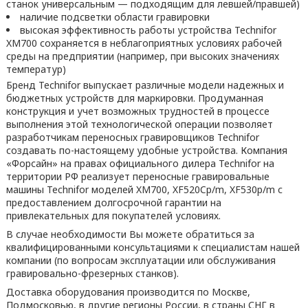
станок универсальным — подходящим для левшей/правшей)
наличие подсветки области гравировки
высокая эффективность работы устройства Technifor
XM700 сохраняется в неблагоприятных условиях рабочей
среды на предприятии (например, при высоких значениях
температур)
Бренд Technifor выпускает различные модели надежных и
бюджетных устройств для маркировки. Продуманная
конструкция и учет возможных трудностей в процессе
выполнения этой технологической операции позволяет
разработчикам переносных гравировщиков Technifor
создавать по-настоящему удобные устройства. Компания
«Форсайн» на правах официального дилера Technifor на
территории РФ реализует переносные гравировальные
машины Technifor моделей XM700, XF520Cp/m, XF530p/m с
предоставлением долгосрочной гарантии на
привлекательных для покупателей условиях.
В случае необходимости Вы можете обратиться за
квалифицированными консультациями к специалистам нашей
компании (по вопросам эксплуатации или обслуживания
гравировально-фрезерных станков).
Доставка оборудования производится по Москве,
Подмосковью, в другие регионы России, в страны СНГ в