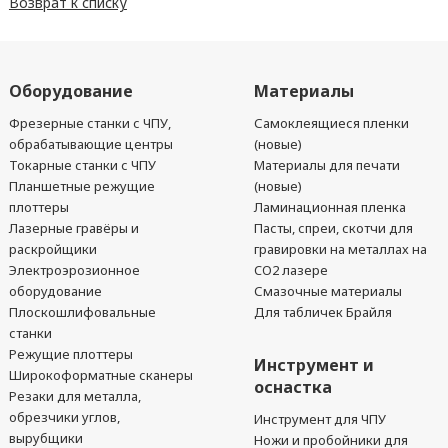
Возврат к списку
Оборудование
Материалы
Фрезерные станки с ЧПУ,
Самоклеящиеся пленки
обрабатывающие центры
(новые)
Токарные станки с ЧПУ
Материалы для печати
Планшетные режущие
(новые)
плоттеры
Ламинационная пленка
Лазерные гравёры и
Пасты, спреи, скотчи для
раскройщики
гравировки на металлах на
Электроэрозионное
CO2 лазере
оборудование
Смазочные материалы
Плоскошлифовальные
Для табличек Брайля
станки
Режущие плоттеры
Инструмент и
Широкоформатные сканеры
оснастка
Резаки для металла,
обрезчики углов,
Инструмент для ЧПУ
вырубщики
Ножи и пробойники для