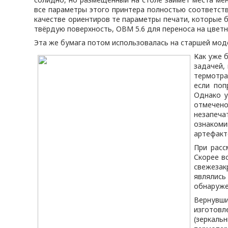
все параметры этого принтера полностью соответств
качестве ориентиров те параметры печати, которые б
твёрдую поверхность, OBM 5.6 для переноса на цветную
Эта же бумага потом использовалась на старшей моде
Как уже 
задачей,
термотра
если поп
Однако у
отмечено
незапеча
ознакоми
артефакт
При расс
Скорее в
свежезак
являлись
обнаруже
Вернувш
изготовл
(зеркаль