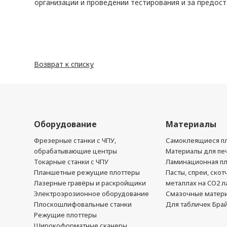
организации и проведении тестирования и за предос
Возврат к списку
Оборудование
Материалы
Фрезерные станки с ЧПУ,
Самоклеящиеся пл
обрабатывающие центры
Материалы для печ
Токарные станки с ЧПУ
Ламинационная п
Планшетные режущие плоттеры
Пасты, спреи, скот
Лазерные гравёры и раскройщики
металлах на CO2 л
Электроэрозионное оборудование
Смазочные матер
Плоскошлифовальные станки
Для табличек Бра
Режущие плоттеры
Широкоформатные сканеры