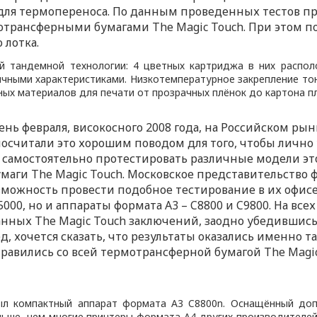
 для термопереноса. По данным проведенных тестов п
мотрансферными бумагами The Magic Touch. При этом 
 лотка.
й тандемной технологии: 4 цветных картриджа в них распол
ичными характеристиками. Низкотемпературное закрепление то
ных материалов для печати от прозрачных плёнок до картона пл
ень февраля, високосного 2008 года, на Российском р
посчитали это хорошим поводом для того, чтобы личн
и самостоятельно протестировать различные модели э
аги The Magic Touch. Московское представительство ф
можность провести подобное тестирование в их офисе
000, но и аппараты формата А3 – C8800 и C9800. На все
нных The Magic Touch заключений, заодно убедившись,
ёд, хочется сказать, что результаты оказались именно 
авились со всей термотрансферной бумагой The Magic 
ыл компактный аппарат формата А3 C8800n. Оснащённый до
ньше, чем многие принтеры формата А4 других производителей