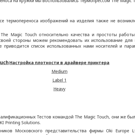
еноса на кружки мы воспользовались термопрессом The Magic T
се термопереноса изображений на изделия также не возникл
The Magic Touch относительно качества и простоты работы п
 своей стороны можем рекомендовать их использование для 
е приводится список использованных нами носителей и пар
ouch
Настройка плотности в драйвере принтера
Medium
Label 1
Heavy
валификационных Тестов командой The Magic Touch, они же бы
Printing Solutions.
ников Московского представительства фирмы Oki Europe L