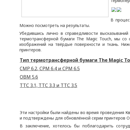
термопер
В процес
Можно посмотреть на результаты.
Убедившись лично в справедливости высказываний 
термотрансферной бумаги The Magic Touch, мы со
изображений на твёрдые поверхности и ткань. Ниж
принтеров.
Тип термотрансферной бумаги The Magic T
CMP 6.2, CPM 6.4 и CPM 6.5
OBM 5.6
ТТС 3.1, ТТС 3.3 и ТТС 3.5
Эти настройки были найдены во время проведения К
и подтверждены для обновлённой серии принтеров OKI 
В заключение, хотелось бы поблагодарить сотруд