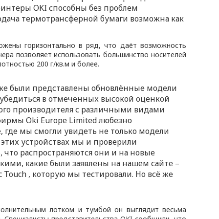
ринтеры OKI способны без проблем
подача термотрансферной бумаги возможна как
ожены горизонтально в ряд, что даёт возможность
нера позволяет использовать большинство носителей
отностью 200 г/кв.м и более.
ынке были представлены обновлённые модели
о убедиться в отмеченных высокой оценкой
того производителя с различными видами
ирмы Oki Europe Limited любезно
, где мы смогли увидеть не только модели
х этих устройствах мы и проверили
 что распространяются они и на новые
такими, какие были заявлены на нашем сайте
–
Touch , которую мы тестировали. Но всё же
полнительным лотком и тумбой он выглядит весьма
. Специалисты представительства OKI сообщили, что