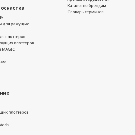
Каталог по брендам
 оснастка
Словарь терминов
ПУ
и для режущих
ля плоттеров
ежущих плоттеров
в MAGIC
ние
ание
ущих плоттеров
otech