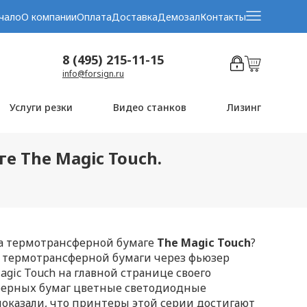
чало
О компании
Оплата
Доставка
Демозал
Контакты
8 (495) 215-11-15
info@forsign.ru
Услуги резки
Видео станков
Лизинг
е The Magic Touch.
на термотрансферной бумаге
The Magic Touch
?
м термотрансферной бумаги через фьюзер
gic Touch на главной странице своего
сферных бумаг цветные светодиодные
показали, что принтеры этой серии достигают