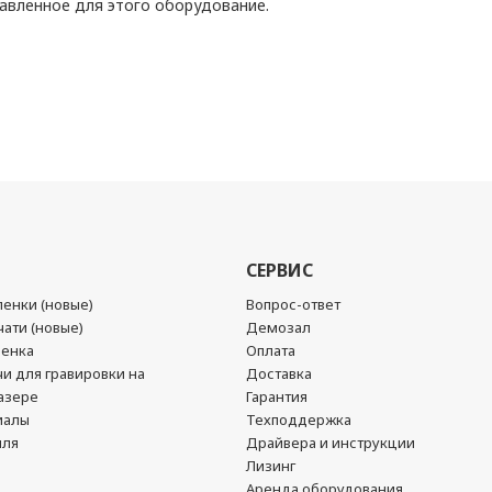
тавленное для этого оборудование.
СЕРВИС
енки (новые)
Вопрос-ответ
ати (новые)
Демозал
ленка
Оплата
чи для гравировки на
Доставка
азере
Гарантия
иалы
Техподдержка
йля
Драйвера и инструкции
Лизинг
Аренда оборудования