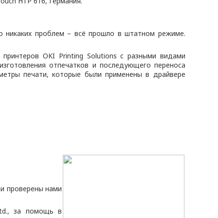
ouch HTP 616, Германия.
о никаких проблем – всё прошло в штатном режиме.
ринтеров OKI Printing Solutions c разными видами
изготовления отпечатков и последующего переноса
аметры печати, которые были применены в драйвере
ли проверены нами
td., за помощь в