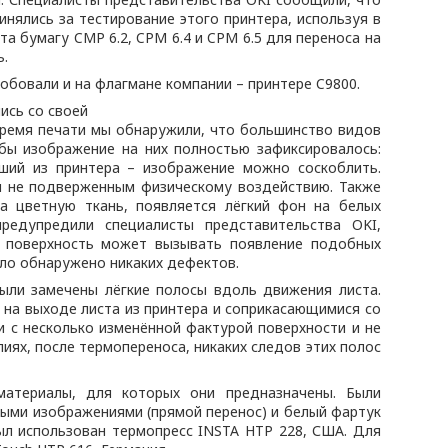
нялись за тестирование этого принтера, используя в
а бумагу CMP 6.2, CPM 6.4 и CPM 6.5 для переноса на
ь.
обовали и на флагмане компании – принтере C9800.
ись со своей
время печати мы обнаружили, что большинство видов
бы изображение на них полностью зафиксировалось:
ший из принтера – изображение можно соскоблить.
и не подверженным физическому воздействию. Также
а цветную ткань, появляется лёгкий фон на белых
редупредили специалисты представительства OKI,
я поверхность может вызывать появление подобных
ыло обнаружено никаких дефектов.
ыли замечены лёгкие полосы вдоль движения листа.
 на выходе листа из принтера и соприкасающимися со
 с несколько изменённой фактурой поверхности и не
иях, после термопереноса, никаких следов этих полос
материалы, для которых они предназначены. Были
елыми изображениями (прямой перенос) и белый фартук
ыл использован термопресс INSTA HTP 228, США. Для