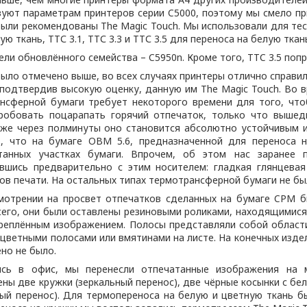
уют параметрам принтеров серии C5000, поэтому мы смело при
ыли рекомендованы The Magic Touch. Мы использовали для тест
 ткань, ТТС 3.1, ТТС 3.3 и ТТС 3.5 для переноса на белую ткан
ли обновлённого семейства – C5950n. Кроме того, TTC 3.5 попр
было отмечено выше, во всех случаях принтеры отлично справил
 подтвердив высокую оценку, данную им The Magic Touch. Во 
нсферной бумаги требует некоторого времени для того, что
робовать поцарапать горячий отпечаток, только что вышед
же через полминуты оно становится абсолютно устойчивым 
, что на бумаге OBM 5.6, предназначенной для переноса н
танных участках бумаги. Впрочем, об этом нас заранее п
вшись предварительно с этим носителем: гладкая глянцева
ов печати. На остальных типах термотрансферной бумаги не б
мотрении на просвет отпечатков сделанных на бумаге CPM б
сего, они были оставлены резиновыми роликами, находящимися
реплённым изображением. Полосы представляли собой области
 цветными полосами или вмятинами на листе. На конечных издел
но не было.
ись в офис, мы перенесли отпечатанные изображения на 
ены две кружки (зеркальный перенос), две чёрные косынки с б
ный перенос). Для термопереноса на белую и цветную ткань б