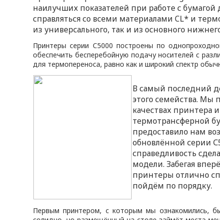
наилучших показателей при работе с бумагой
справляться со всеми материалами CL* и тер
из универсального, так и из основного нижнего
Принтеры серии C5000 построены по однопроходно
обеспечить бесперебойную подачу носителей с разл
для термопереноса, равно как и широкий спектр обыч
В самый последний д
этого семейства. Мы 
качествах принтера 
термотрансферной бум
предоставило нам воз
обновлённой серии С5
справедливость сдела
модели. Забегая впер
принтеры отлично спр
пойдём по порядку.
Первым принтером, с которым мы ознакомились, б
солидно, но размещённый на столе займёт места ме