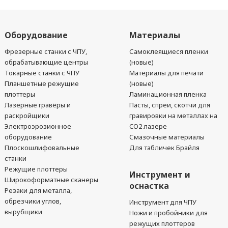
Оборудование
Материалы
Фрезерные станки с ЧПУ,
Самоклеящиеся пленки
обрабатывающие центры
(новые)
Токарные станки с ЧПУ
Материалы для печати
Планшетные режущие
(новые)
плоттеры
Ламинационная пленка
Лазерные гравёры и
Пасты, спреи, скотчи для
раскройщики
гравировки на металлах на
Электроэрозионное
CO2 лазере
оборудование
Смазочные материалы
Плоскошлифовальные
Для табличек Брайля
станки
Режущие плоттеры
Инструмент и
Широкоформатные сканеры
оснастка
Резаки для металла,
обрезчики углов,
Инструмент для ЧПУ
вырубщики
Ножи и пробойники для
режущих плоттеров