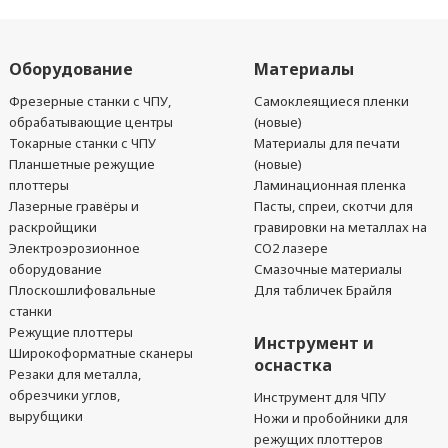
Оборудование
Материалы
Фрезерные станки с ЧПУ,
Самоклеящиеся пленки
обрабатывающие центры
(новые)
Токарные станки с ЧПУ
Материалы для печати
Планшетные режущие
(новые)
плоттеры
Ламинационная пленка
Лазерные гравёры и
Пасты, спреи, скотчи для
раскройщики
гравировки на металлах на
Электроэрозионное
CO2 лазере
оборудование
Смазочные материалы
Плоскошлифовальные
Для табличек Брайля
станки
Режущие плоттеры
Инструмент и
Широкоформатные сканеры
оснастка
Резаки для металла,
обрезчики углов,
Инструмент для ЧПУ
вырубщики
Ножи и пробойники для
режущих плоттеров