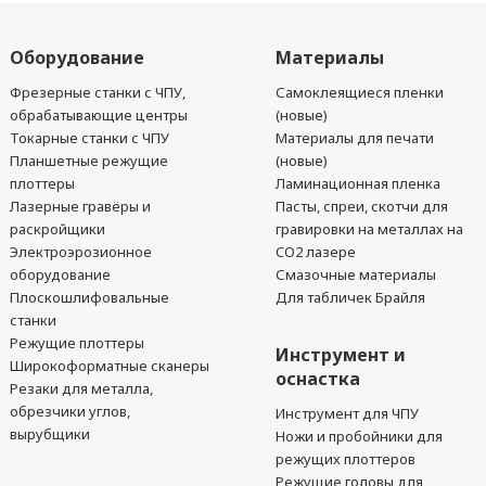
Оборудование
Материалы
Фрезерные станки с ЧПУ,
Самоклеящиеся пленки
обрабатывающие центры
(новые)
Токарные станки с ЧПУ
Материалы для печати
Планшетные режущие
(новые)
плоттеры
Ламинационная пленка
Лазерные гравёры и
Пасты, спреи, скотчи для
раскройщики
гравировки на металлах на
Электроэрозионное
CO2 лазере
оборудование
Смазочные материалы
Плоскошлифовальные
Для табличек Брайля
станки
Режущие плоттеры
Инструмент и
Широкоформатные сканеры
оснастка
Резаки для металла,
обрезчики углов,
Инструмент для ЧПУ
вырубщики
Ножи и пробойники для
режущих плоттеров
Режущие головы для