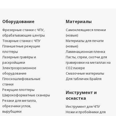
Оборудование
Материалы
Фрезерные станки с ЧПУ,
Самоклеящиеся пленки
обрабатывающие центры
(новые)
Токарные станки с ЧПУ
Материалы для печати
Планшетные режущие
(новые)
плоттеры
Ламинационная пленка
Лазерные гравёры и
Пасты, спреи, скотчи для
раскройщики
гравировки на металлах на
Электроэрозионное
CO2 лазере
оборудование
Смазочные материалы
Плоскошлифовальные
Для табличек Брайля
станки
Режущие плоттеры
Инструмент и
Широкоформатные сканеры
оснастка
Резаки для металла,
обрезчики углов,
Инструмент для ЧПУ
вырубщики
Ножи и пробойники для