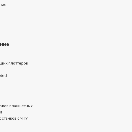
ние
ание
ущих плоттеров
otech
олов планшетных
ов
 станков с ЧПУ