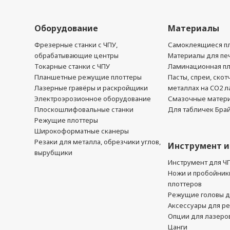
Оборудование
Материалы
Фрезерные станки с ЧПУ,
Самоклеящиеся пл
обрабатывающие центры
Материалы для печ
Токарные станки с ЧПУ
Ламинационная п
Планшетные режущие плоттеры
Пасты, спреи, скот
Лазерные гравёры и раскройщики
металлах на CO2 л
Электроэрозионное оборудование
Смазочные матер
Плоскошлифовальные станки
Для табличек Бра
Режущие плоттеры
Широкоформатные сканеры
Резаки для металла, обрезчики углов,
Инструмент и
вырубщики
Инструмент для Ч
Ножи и пробойник
плоттеров
Режущие головы д
Аксессуары для р
Опции для лазеро
Цанги