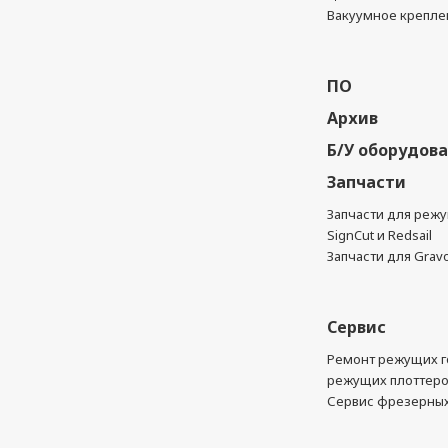
Вакуумное крепле
ПО
Архив
Б/У оборудов
Запчасти
Запчасти для реж
SignCut и Redsail
Запчасти для Grav
Сервис
Ремонт режущих г
режущих плоттер
Сервис фрезерных