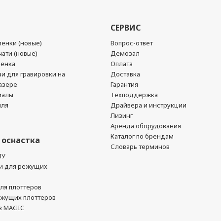
СЕРВИС
енки (новые)
Вопрос-ответ
ати (новые)
Демозал
ленка
Оплата
чи для гравировки на
Доставка
азере
Гарантия
иалы
Техподдержка
йля
Драйвера и инструкции
Лизинг
Аренда оборудования
Каталог по брендам
 оснастка
Словарь терминов
ПУ
и для режущих
ля плоттеров
ежущих плоттеров
в MAGIC