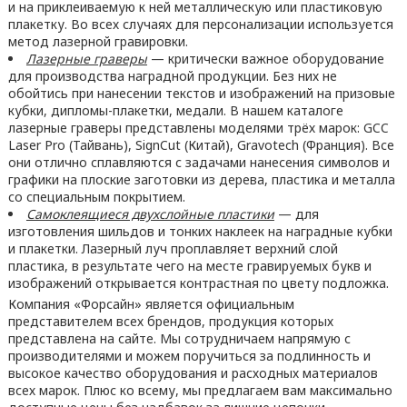
и на приклеиваемую к ней металлическую или пластиковую
плакетку. Во всех случаях для персонализации используется
метод лазерной гравировки.
Лазерные граверы
— критически важное оборудование
для производства наградной продукции. Без них не
обойтись при нанесении текстов и изображений на призовые
кубки, дипломы-плакетки, медали. В нашем каталоге
лазерные граверы представлены моделями трёх марок: GCC
Laser Pro (Тайвань), SignCut (Китай), Gravotech (Франция). Все
они отлично сплавляются с задачами нанесения символов и
графики на плоские заготовки из дерева, пластика и металла
со специальным покрытием.
Самоклеящиеся двухслойные пластики
— для
изготовления шильдов и тонких наклеек на наградные кубки
и плакетки. Лазерный луч проплавляет верхний слой
пластика, в результате чего на месте гравируемых букв и
изображений открывается контрастная по цвету подложка.
Компания «Форсайн» является официальным
представителем всех брендов, продукция которых
представлена на сайте. Мы сотрудничаем напрямую с
производителями и можем поручиться за подлинность и
высокое качество оборудования и расходных материалов
всех марок. Плюс ко всему, мы предлагаем вам максимально