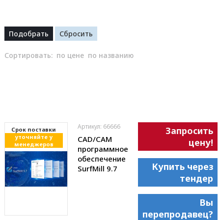
Сортировать:
по цене
по названию
Артикул: 66666
Запросить
Cрок поставки
уточняйте у
CAD/CAM
цену!
менеджеров
программное
обеспечение
Купить через
SurfMill 9.7
тендер
Вы
перепродавец?