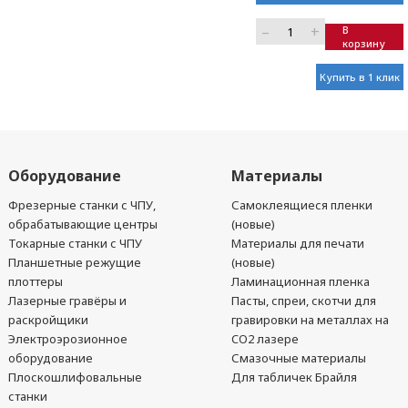
–
+
В
корзину
Купить в 1 клик
Оборудование
Материалы
Фрезерные станки с ЧПУ,
Самоклеящиеся пленки
обрабатывающие центры
(новые)
Токарные станки с ЧПУ
Материалы для печати
Планшетные режущие
(новые)
плоттеры
Ламинационная пленка
Лазерные гравёры и
Пасты, спреи, скотчи для
раскройщики
гравировки на металлах на
Электроэрозионное
CO2 лазере
оборудование
Смазочные материалы
Плоскошлифовальные
Для табличек Брайля
станки