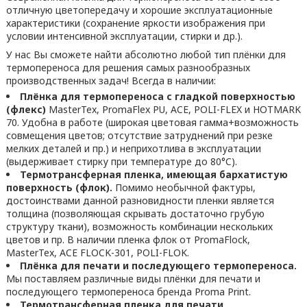
отличную цветопередачу и хорошие эксплуатационные
характеристики (сохранение яркости изображения при
условии интенсивной эксплуатации, стирки и др.).
У нас Вы сможете найти абсолютно любой тип плёнки для
термопереноса для решения самых разнообразных
производственных задач! Всегда в наличии:
Плёнка для термопереноса с гладкой поверхностью
(флекс)
MasterTex, PromaFlex PU, ACE, POLI-FLEX и HOTMARK
70. Удобна в работе (широкая цветовая гамма+возможность
совмещения цветов; отсутствие затруднений при резке
мелких деталей и пр.) и неприхотлива в эксплуатации
(выдерживает стирку при температуре до 80°C).
Термотрансферная пленка, имеющая бархатистую
поверхность (флок).
Помимо необычной фактуры,
достоинствами данной разновидности пленки является
толщина (позволяющая скрывать достаточно грубую
структуру ткани), возможность комбинации нескольких
цветов и пр. В наличии пленка флок от PromaFlock,
MasterTex, ACE FLOCK-301, POLI-FLOK.
Плёнка для печати и последующего термопереноса.
Мы поставляем различные виды плёнки для печати и
последующего термопереноса бренда Proma Print.
Термотрансферная пленка для печати