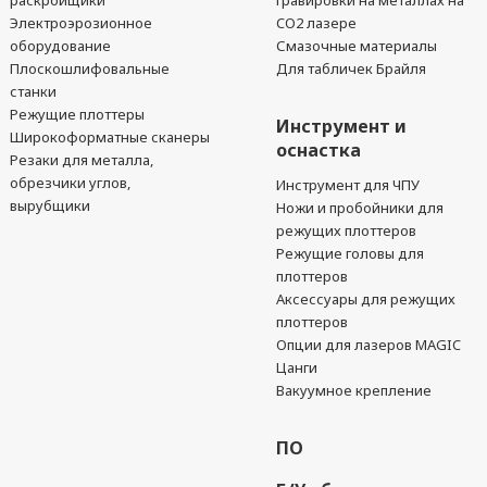
раскройщики
гравировки на металлах на
Электроэрозионное
CO2 лазере
оборудование
Смазочные материалы
Плоскошлифовальные
Для табличек Брайля
станки
Режущие плоттеры
Инструмент и
Широкоформатные сканеры
оснастка
Резаки для металла,
обрезчики углов,
Инструмент для ЧПУ
вырубщики
Ножи и пробойники для
режущих плоттеров
Режущие головы для
плоттеров
Аксессуары для режущих
плоттеров
Опции для лазеров MAGIC
Цанги
Вакуумное крепление
ПО