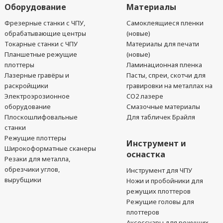
Оборудование
Материалы
Фрезерные станки с ЧПУ,
Самоклеящиеся пленки
обрабатывающие центры
(новые)
Токарные станки с ЧПУ
Материалы для печати
Планшетные режущие
(новые)
плоттеры
Ламинационная пленка
Лазерные гравёры и
Пасты, спреи, скотчи для
раскройщики
гравировки на металлах на
Электроэрозионное
CO2 лазере
оборудование
Смазочные материалы
Плоскошлифовальные
Для табличек Брайля
станки
Режущие плоттеры
Инструмент и
Широкоформатные сканеры
оснастка
Резаки для металла,
обрезчики углов,
Инструмент для ЧПУ
вырубщики
Ножи и пробойники для
режущих плоттеров
Режущие головы для
плоттеров
Аксессуары для режущих