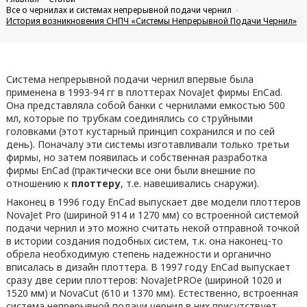
Все о чернилах и системах непрерывной подачи чернил
История возникновения СНПЧ «Системы Непрерывной Подачи Чернил»
Система непрерывной подачи чернил впервые была
применена в 1993-94 гг в плоттерах NovaJet фирмы EnCad.
Она представляла собой банки с чернилами емкостью 500
мл, которые по трубкам соединялись со струйными
головками (этот кустарный принцип сохранился и по сей
день). Поначалу эти системы изготавливали только третьи
фирмы, но затем появилась и собственная разработка
фирмы EnCad (практически все они были внешние по
отношению к
плоттеру
, т.е. навешивались снаружи).
Наконец в 1996 году EnCad выпускает две модели плоттеров
NovaJet Pro (шириной 914 и 1270 мм) со встроенной системой
подачи чернил и это можно считать некой отправной точкой
в истории создания подобных систем, т.к. она наконец-то
обрела необходимую степень надежности и органично
вписалась в дизайн плоттера. В 1997 году EnCad выпускает
сразу две серии плоттеров: NovaJetPROe (шириной 1020 и
1520 мм) и NovaCut (610 и 1370 мм). Естественно, встроенная
система непрерывной подачи чернил в них присутствует.