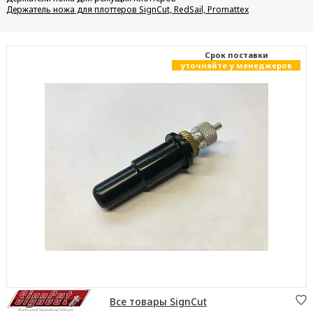
Держатель ножа для плоттеров SignCut, RedSail, Promattex
Cрок поставки
уточняйте у менеджеров
Все товары SignCut