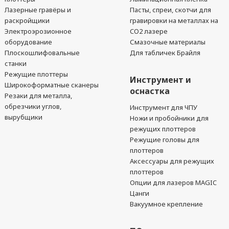
Лазерные гравёры и
Пасты, спреи, скотчи для
раскройщики
гравировки на металлах на
Электроэрозионное
CO2 лазере
оборудование
Смазочные материалы
Плоскошлифовальные
Для табличек Брайля
станки
Режущие плоттеры
Инструмент и
Широкоформатные сканеры
оснастка
Резаки для металла,
обрезчики углов,
Инструмент для ЧПУ
вырубщики
Ножи и пробойники для
режущих плоттеров
Режущие головы для
плоттеров
Аксессуары для режущих
плоттеров
Опции для лазеров MAGIC
Цанги
Вакуумное крепление