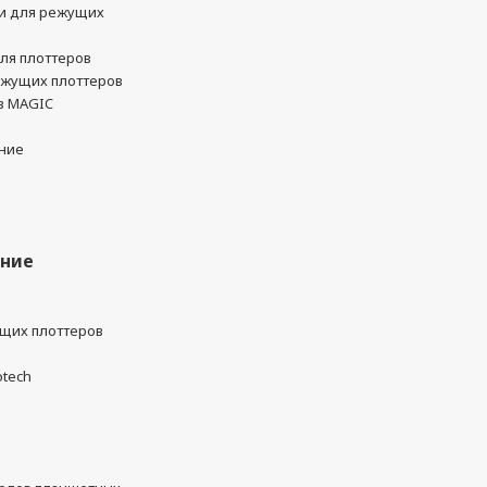
и для режущих
ля плоттеров
ежущих плоттеров
в MAGIC
ние
ание
ущих плоттеров
otech