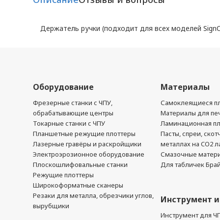
Держатель ручки (подходит для всех моделей SignC
Оборудование
Материалы
Фрезерные станки с ЧПУ,
Самоклеящиеся пл
обрабатывающие центры
Материалы для печ
Токарные станки с ЧПУ
Ламинационная п
Планшетные режущие плоттеры
Пасты, спреи, скот
Лазерные гравёры и раскройщики
металлах на CO2 л
Электроэрозионное оборудование
Смазочные матер
Плоскошлифовальные станки
Для табличек Бра
Режущие плоттеры
Широкоформатные сканеры
Резаки для металла, обрезчики углов,
Инструмент и
вырубщики
Инструмент для Ч