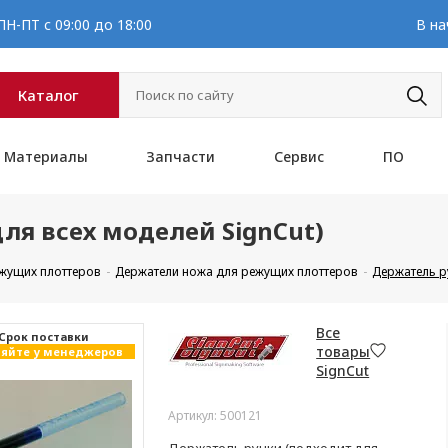
Н-ПТ с 09:00 до 18:00
В на
Каталог
Материалы
Запчасти
Сервис
ПО
ля всех моделей SignCut)
ежущих плоттеров
Держатели ножа для режущих плоттеров
Держатель ру
Все
Cрок поставки
товары
яйте у менеджеров
SignCut
Артикул: 500121