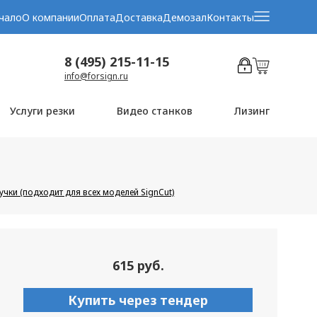
чало
О компании
Оплата
Доставка
Демозал
Контакты
8 (495) 215-11-15
info@forsign.ru
Услуги резки
Видео станков
Лизинг
чки (подходит для всех моделей SignCut)
615 руб.
Купить через тендер