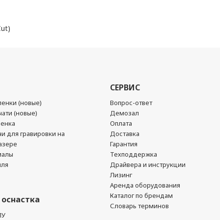
ut)
СЕРВИС
енки (новые)
Вопрос-ответ
ати (новые)
Демозал
ленка
Оплата
чи для гравировки на
Доставка
азере
Гарантия
иалы
Техподдержка
йля
Драйвера и инструкции
Лизинг
Аренда оборудования
Каталог по брендам
 оснастка
Словарь терминов
ПУ