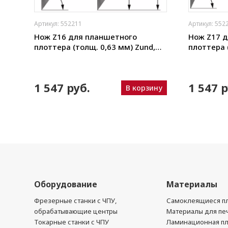
Артикул: 552211
Артикул: 552
щая
Нож Z16 для планшетного
Нож Z17 
плоттера (толщ. 0,63 мм) Zund,
плоттера 
ho,
DIGI, Ruizhou, iEcho, List, JingWei и
DIGI, Ruizh
пр.)
пр.)
N
1 547 руб.
1 547 р
В корзину
ину
Оборудование
Материалы
Фрезерные станки с ЧПУ,
Самоклеящиеся пл
обрабатывающие центры
Материалы для печ
Токарные станки с ЧПУ
Ламинационная п