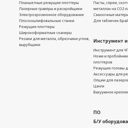
Планшетные режущие плоттеры
Пасты, спреи, скот
Лазерные гравёры и раскройщики
металлах на CO2 л
Электроэрозионное оборудование
Смазочные матер
Плоскошлифовальные станки
Для табличек Бра
Режущие плоттеры
Широкоформатные сканеры
Резаки для металла, обрезчики углов,
Инструмент и
вырубщики
Инструмент для Ч
Ножи и пробойник
плоттеров
Режущие головы д
Аксессуары для р
Опции для лазеро
Цанги
Вакуумное крепле
ПО
Б/У оборудов