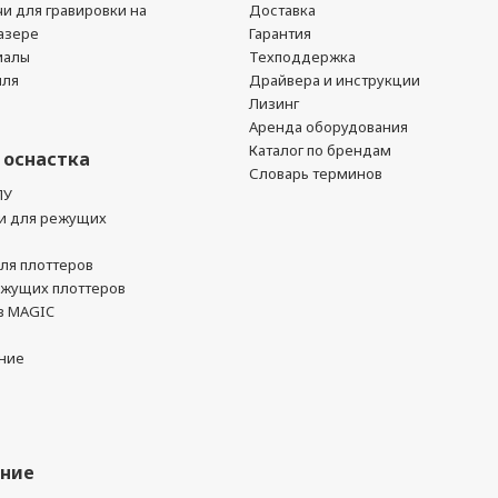
чи для гравировки на
Доставка
азере
Гарантия
иалы
Техподдержка
йля
Драйвера и инструкции
Лизинг
Аренда оборудования
Каталог по брендам
 оснастка
Словарь терминов
ПУ
и для режущих
ля плоттеров
ежущих плоттеров
в MAGIC
ние
ание