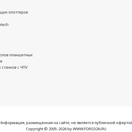
ущих плоттеров
otech
олов планшетных
ов
 станков с ЧПУ
Информация, размещенная на сайте, не является публичной оферто
Copyright © 2005-2026 by WWW.FORSIGN.RU