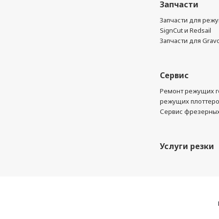
Запчасти
Запчасти для реж
SignCut и Redsail
Запчасти для Grav
Сервис
Ремонт режущих г
режущих плоттер
Сервис фрезерных
Услуги резки