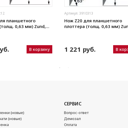
212
Артикул: 3910313
для планшетного
Нож Z20 для планшетного
(толщ. 0,63 мм) Zund,
плоттера (толщ. 0,63 мм) Zun
ou, iEcho, List, JingWei и
DIGI, Ruizhou, iEcho, List, Jing
пр.)
уб.
1 221 руб.
В корзину
В кор
СЕРВИС
енки (новые)
Вопрос-ответ
ати (новые)
Демозал
ленка
Оплата