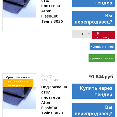
стол
тендер
плоттера
Atom
Вы
FlashCut
Twins 3026
перепродавец?
–
+
В
корзину
Купить в 1 клик
Купить в лизинг
Артикул:
91 844 руб.
Cрок поставки
378500140
уточняйте у
менеджеров
Подложка на
Купить через
стол
тендер
плоттера
Atom
Вы
FlashCut
Twins 3020
перепродавец?