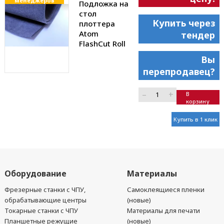
менеджеров
Подложка на
стол
Купить через
плоттера
Atom
тендер
FlashCut Roll
Вы
перепродавец?
–
+
В
корзину
Купить в 1 клик
Оборудование
Материалы
Фрезерные станки с ЧПУ,
Самоклеящиеся пленки
обрабатывающие центры
(новые)
Токарные станки с ЧПУ
Материалы для печати
Планшетные режущие
(новые)