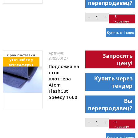
перепродавец?
–
+
В
корзину
Купить в 1 клик
Артикул:
Запросить
Cрок поставки
378500127
уточняйте у
цену!
менеджеров
Подложка на
стол
Купить через
плоттера
Atom
тендер
FlashCut
Speedy 1660
Вы
перепродавец?
–
+
В
корзину
Купить в 1 клик