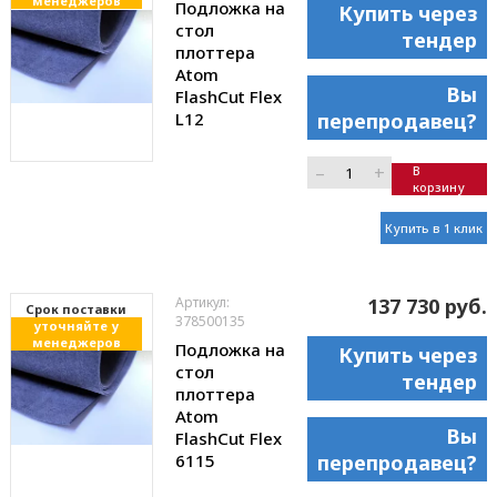
менеджеров
Подложка на
Купить через
стол
тендер
плоттера
Atom
Вы
FlashCut Flex
L12
перепродавец?
–
+
В
корзину
Купить в 1 клик
Артикул:
137 730 руб.
Cрок поставки
378500135
уточняйте у
менеджеров
Подложка на
Купить через
стол
тендер
плоттера
Atom
Вы
FlashCut Flex
6115
перепродавец?