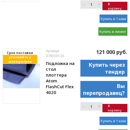
–
+
В
корзину
Купить в 1 клик
Купить в лизинг
Артикул:
121 000 руб.
Cрок поставки
378500136
уточняйте у
менеджеров
Подложка на
Купить через
стол
тендер
плоттера
Atom
Вы
FlashCut Flex
4020
перепродавец?
–
+
В
корзину
Купить в 1 клик