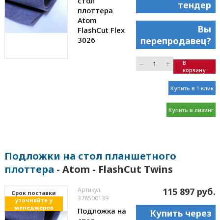
стол
тендер
плоттера
Atom
Вы
FlashCut Flex
3026
перепродавец?
–
+
В
корзину
Купить в 1 клик
Купить в лизинг
Подложки на стол планшетного
плоттера
- Atom - FlashCut Twins
Артикул:
115 897 руб.
Cрок поставки
378500139
уточняйте у
менеджеров
Подложка на
Купить через