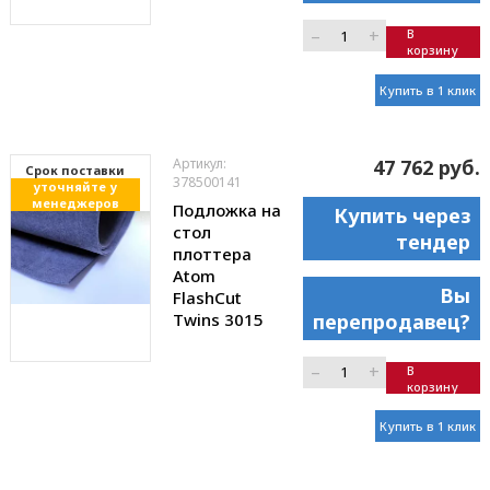
–
+
В
корзину
Купить в 1 клик
Артикул:
47 762 руб.
Cрок поставки
378500141
уточняйте у
менеджеров
Подложка на
Купить через
стол
тендер
плоттера
Atom
Вы
FlashCut
Twins 3015
перепродавец?
–
+
В
корзину
Купить в 1 клик