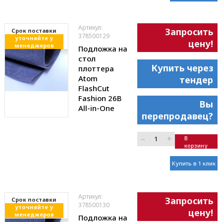
Артикул:
Запросить
Cрок поставки
378500129
уточняйте у
цену!
менеджеров
Подложка на
стол
Купить через
плоттера
Atom
тендер
FlashCut
Fashion 26B
Вы
All-in-One
перепродавец?
–
+
В
корзину
Купить в 1 клик
Артикул:
Запросить
Cрок поставки
378500130
уточняйте у
цену!
менеджеров
Подложка на