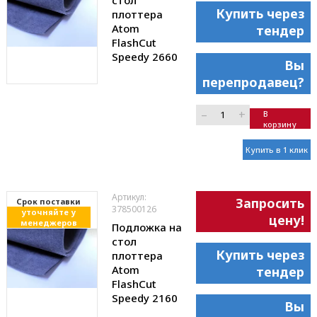
Купить через
плоттера
Atom
тендер
FlashCut
Speedy 2660
Вы
перепродавец?
–
+
В
корзину
Купить в 1 клик
Артикул:
Запросить
Cрок поставки
378500126
уточняйте у
цену!
менеджеров
Подложка на
стол
Купить через
плоттера
Atom
тендер
FlashCut
Speedy 2160
Вы