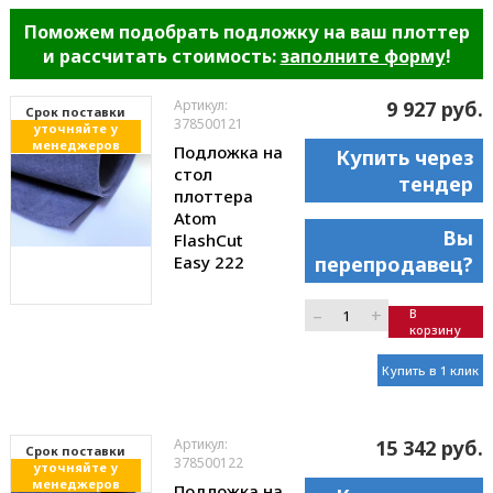
Поможем подобрать подложку на ваш плоттер
и рассчитать стоимость:
заполните форму
!
Артикул:
9 927 руб.
Cрок поставки
378500121
уточняйте у
менеджеров
Подложка на
Купить через
стол
тендер
плоттера
Atom
Вы
FlashCut
Easy 222
перепродавец?
–
+
В
корзину
Купить в 1 клик
Артикул:
15 342 руб.
Cрок поставки
378500122
уточняйте у
менеджеров
Подложка на