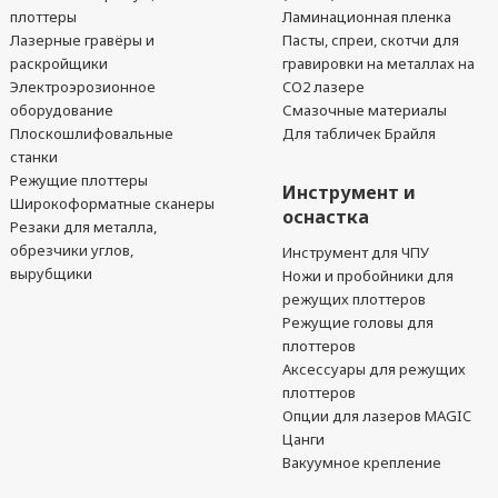
плоттеры
Ламинационная пленка
Лазерные гравёры и
Пасты, спреи, скотчи для
раскройщики
гравировки на металлах на
Электроэрозионное
CO2 лазере
оборудование
Смазочные материалы
Плоскошлифовальные
Для табличек Брайля
станки
Режущие плоттеры
Инструмент и
Широкоформатные сканеры
оснастка
Резаки для металла,
обрезчики углов,
Инструмент для ЧПУ
вырубщики
Ножи и пробойники для
режущих плоттеров
Режущие головы для
плоттеров
Аксессуары для режущих
плоттеров
Опции для лазеров MAGIC
Цанги
Вакуумное крепление