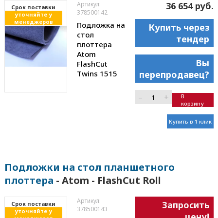
Артикул:
36 654 руб.
Cрок поставки
378500142
уточняйте у
менеджеров
Подложка на
Купить через
стол
тендер
плоттера
Atom
Вы
FlashCut
Twins 1515
перепродавец?
–
+
В
корзину
Купить в 1 клик
Подложки на стол планшетного
плоттера
- Atom - FlashCut Roll
Артикул:
Запросить
Cрок поставки
378500143
уточняйте у
цену!