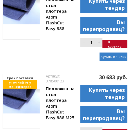
Купить через
стол
тендер
плоттера
Atom
Вы
FlashCut
Easy 888
перепродавец?
–
+
В
корзину
Купить в 1 клик
Артикул:
30 683 руб.
Cрок поставки
378500123
уточняйте у
менеджеров
Подложка на
Купить через
стол
тендер
плоттера
Atom
Вы
FlashCut
Easy 888 M25
перепродавец?