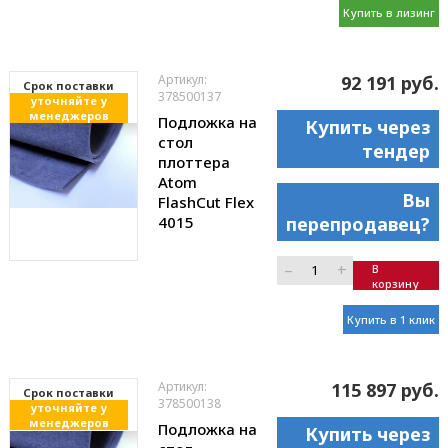
Купить в лизинг
Артикул:
92 191 руб.
Cрок поставки
378500137
уточняйте у
менеджеров
Подложка на
Купить через
стол
тендер
плоттера
Atom
Вы
FlashCut Flex
4015
перепродавец?
–
+
В
корзину
Купить в 1 клик
Артикул:
115 897 руб.
Cрок поставки
378500138
уточняйте у
менеджеров
Подложка на
Купить через