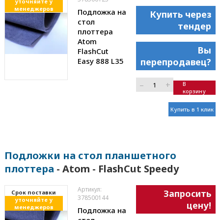
уточняйте у
менеджеров
Подложка на
Купить через
стол
тендер
плоттера
Atom
Вы
FlashCut
Easy 888 L35
перепродавец?
–
+
В
корзину
Купить в 1 клик
Подложки на стол планшетного
плоттера
- Atom - FlashCut Speedy
Артикул:
Запросить
Cрок поставки
378500144
уточняйте у
цену!
менеджеров
Подложка на
стол