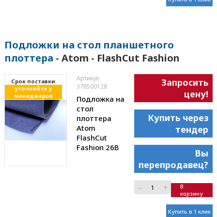
Подложки на стол планшетного
плоттера
- Atom - FlashCut Fashion
Артикул:
Запросить
Cрок поставки
378500128
уточняйте у
цену!
менеджеров
Подложка на
стол
Купить через
плоттера
Atom
тендер
FlashCut
Fashion 26B
Вы
перепродавец?
–
+
В
корзину
Купить в 1 клик