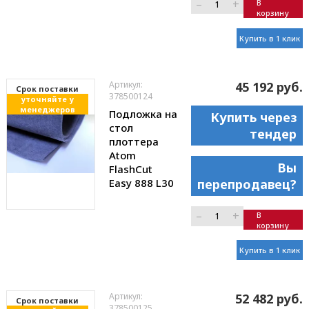
–
+
В
корзину
Купить в 1 клик
Артикул:
45 192 руб.
Cрок поставки
378500124
уточняйте у
менеджеров
Подложка на
Купить через
стол
тендер
плоттера
Atom
Вы
FlashCut
Easy 888 L30
перепродавец?
–
+
В
корзину
Купить в 1 клик
Артикул:
52 482 руб.
Cрок поставки
378500125