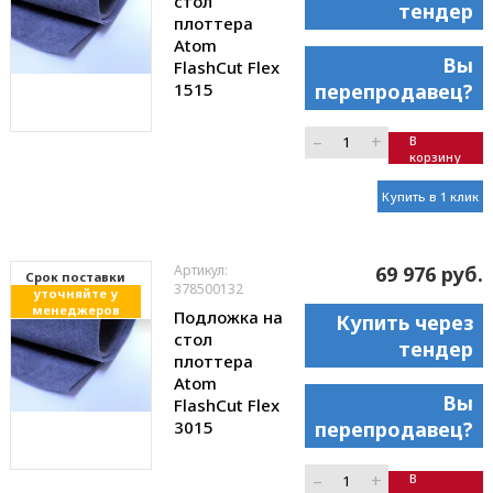
стол
тендер
плоттера
Atom
Вы
FlashCut Flex
1515
перепродавец?
–
+
В
корзину
Купить в 1 клик
Артикул:
69 976 руб.
Cрок поставки
378500132
уточняйте у
менеджеров
Подложка на
Купить через
стол
тендер
плоттера
Atom
Вы
FlashCut Flex
3015
перепродавец?
–
+
В