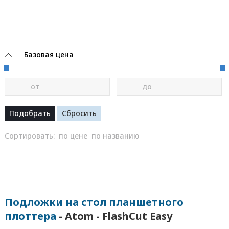
Базовая цена
от
до
Сортировать:
по цене
по названию
Подложки на стол планшетного
плоттера
- Atom - FlashCut Easy