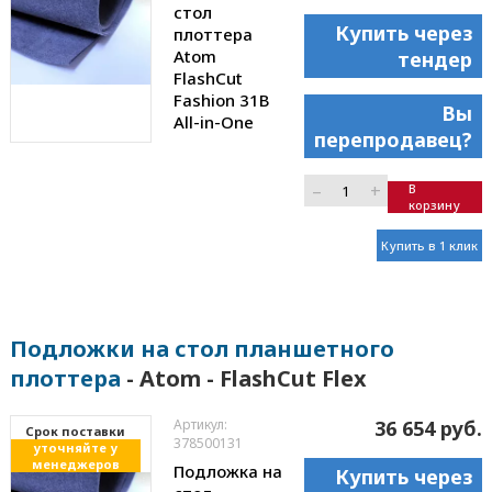
стол
Купить через
плоттера
Atom
тендер
FlashCut
Fashion 31B
Вы
All-in-One
перепродавец?
–
+
В
корзину
Купить в 1 клик
Подложки на стол планшетного
плоттера
- Atom - FlashCut Flex
Артикул:
36 654 руб.
Cрок поставки
378500131
уточняйте у
менеджеров
Подложка на
Купить через