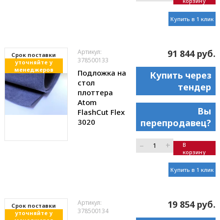
корзину
Купить в 1 клик
Артикул:
91 844 руб.
Cрок поставки
378500133
уточняйте у
менеджеров
Подложка на
Купить через
стол
тендер
плоттера
Atom
Вы
FlashCut Flex
3020
перепродавец?
–
+
В
корзину
Купить в 1 клик
Артикул:
19 854 руб.
Cрок поставки
378500134
уточняйте у