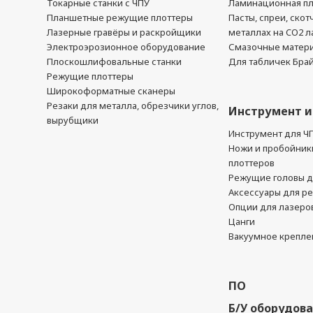
Токарные станки с ЧПУ
Ламинационная п
Планшетные режущие плоттеры
Пасты, спреи, скот
Лазерные гравёры и раскройщики
металлах на CO2 л
Электроэрозионное оборудование
Смазочные матер
Плоскошлифовальные станки
Для табличек Бра
Режущие плоттеры
Широкоформатные сканеры
Резаки для металла, обрезчики углов,
Инструмент и
вырубщики
Инструмент для Ч
Ножи и пробойник
плоттеров
Режущие головы д
Аксессуары для р
Опции для лазеро
Цанги
Вакуумное крепле
ПО
Б/У оборудов