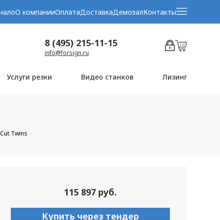
чало
О компании
Оплата
Доставка
Демозал
Контакты
8 (495) 215-11-15
info@forsign.ru
Услуги резки
Видео станков
Лизинг
hCut Twins
115 897 руб.
Купить через тендер