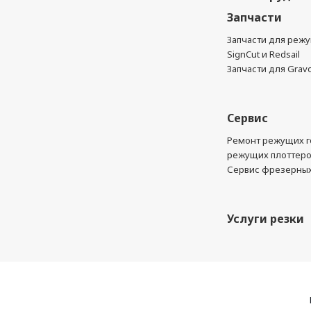
Запчасти
Запчасти для реж
SignCut и Redsail
Запчасти для Grav
Сервис
Ремонт режущих г
режущих плоттер
Сервис фрезерных
Услуги резки