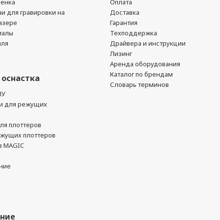
ленка
Оплата
чи для гравировки на
Доставка
азере
Гарантия
иалы
Техподдержка
йля
Драйвера и инструкции
Лизинг
Аренда оборудования
Каталог по брендам
 оснастка
Словарь терминов
ПУ
и для режущих
ля плоттеров
ежущих плоттеров
в MAGIC
ние
ание