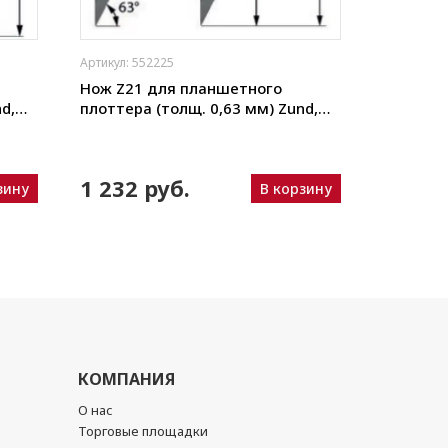
Артикул: 552225
Артикул: 5
Нож Z21 для планшетного
Нож Z22
d,
плоттера (толщ. 0,63 мм) Zund,
плоттера
Wei и
DIGI, Ruizhou, iEcho, List, JingWei и
DIGI, Rui
пр.)
пр.)
1 232 руб.
1 232
зину
В корзину
КОМПАНИЯ
О нас
Торговые площадки