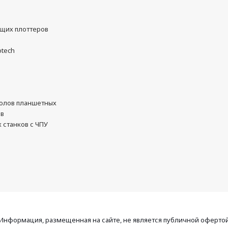
ущих плоттеров
otech
олов планшетных
ов
 станков с ЧПУ
Информация, размещенная на сайте, не является публичной оферто