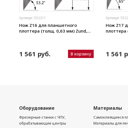
Артикул: 552211
Артикул: 552
щая
Нож Z16 для планшетного
Нож Z17 
плоттера (толщ. 0,63 мм) Zund,
плоттера 
ho,
DIGI, Ruizhou, iEcho, List, JingWei и
DIGI, Ruizh
пр.)
пр.)
N
1 561 руб.
1 561 р
В корзину
ину
Оборудование
Материалы
Фрезерные станки с ЧПУ,
Самоклеящиеся пл
обрабатывающие центры
Материалы для печ