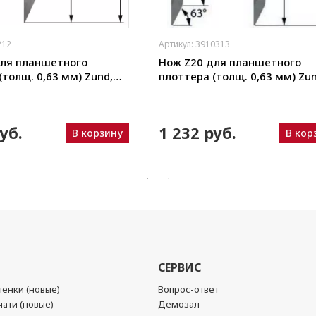
212
Артикул: 3910313
для планшетного
Нож Z20 для планшетного
(толщ. 0,63 мм) Zund,
плоттера (толщ. 0,63 мм) Zun
ou, iEcho, List, JingWei и
DIGI, Ruizhou, iEcho, List, Jing
пр.)
уб.
1 232 руб.
В корзину
В кор
СЕРВИС
енки (новые)
Вопрос-ответ
ати (новые)
Демозал