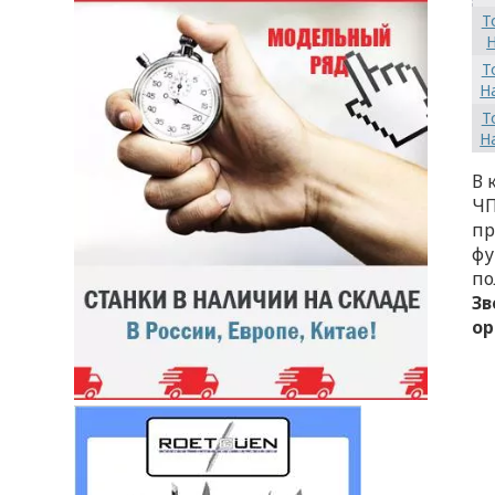
Т
H
Т
H
Т
H
В 
ЧП
пр
фу
по
Зв
ор