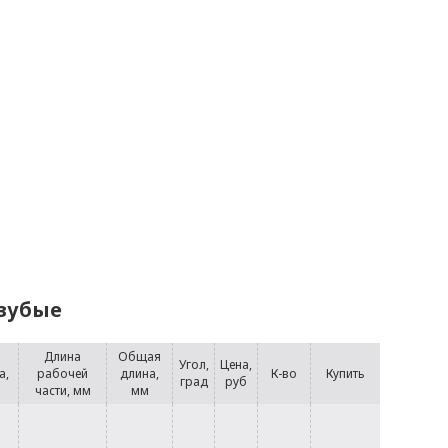
 зубые
Длина
Общая
Угол,
Цена,
а,
рабочей
длина,
К-во
Купить
град
руб
части, мм
мм