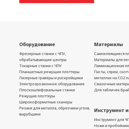
Оборудование
Материалы
Фрезерные станки с ЧПУ,
Самоклеящиеся пл
обрабатывающие центры
Материалы для печ
Токарные станки с ЧПУ
Ламинационная п
Планшетные режущие плоттеры
Пасты, спреи, скот
Лазерные гравёры и раскройщики
металлах на CO2 л
Электроэрозионное оборудование
Смазочные матер
Плоскошлифовальные станки
Для табличек Бра
Режущие плоттеры
Широкоформатные сканеры
Резаки для металла, обрезчики углов,
Инструмент и
вырубщики
Инструмент для Ч
Ножи и пробойник