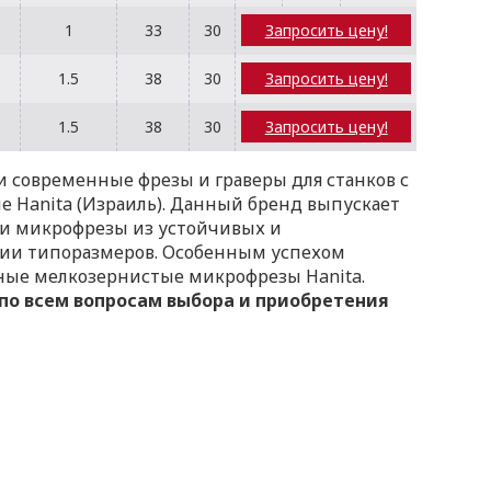
1
33
30
Запросить цену!
1.5
38
30
Запросить цену!
1.5
38
30
Запросить цену!
 современные фрезы и граверы для станков с
е Hanita (Израиль). Данный бренд выпускает
 и микрофрезы из устойчивых и
зии типоразмеров. Особенным успехом
ные мелкозернистые микрофрезы Hanita.
57 по всем вопросам выбора и приобретения