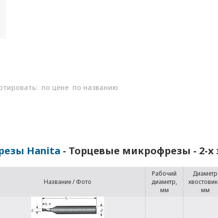
ртировать:
по цене
по названию
резы Hanita
- Торцевые микрофрезы - 2-х
Рабочий
Диаметр
Название / Фото
диаметр,
хвостовик
мм
мм