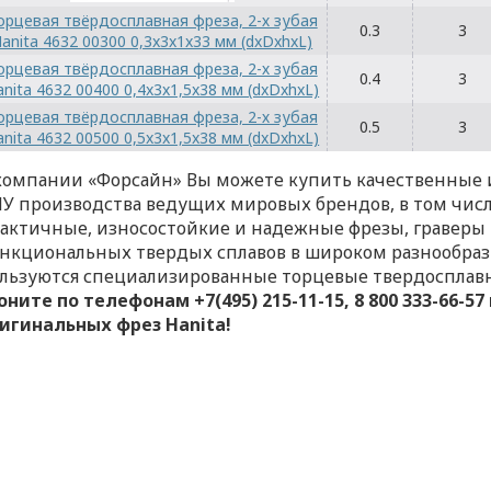
орцевая твёрдосплавная фреза, 2-х зубая
0.3
3
anita 4632 00300 0,3x3x1x33 мм (dxDxhxL)
орцевая твёрдосплавная фреза, 2-х зубая
0.4
3
anita 4632 00400 0,4x3x1,5x38 мм (dxDxhxL)
орцевая твёрдосплавная фреза, 2-х зубая
0.5
3
anita 4632 00500 0,5x3x1,5x38 мм (dxDxhxL)
компании «Форсайн» Вы можете купить качественные и
У производства ведущих мировых брендов, в том числ
актичные, износостойкие и надежные фрезы, граверы
нкциональных твердых сплавов в широком разнообра
льзуются специализированные торцевые твердосплав
оните по телефонам +7(495) 215-11-15, 8 800 333-66-
игинальных фрез Hanita!