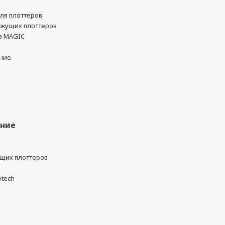
ля плоттеров
ежущих плоттеров
в MAGIC
ние
ание
ущих плоттеров
otech