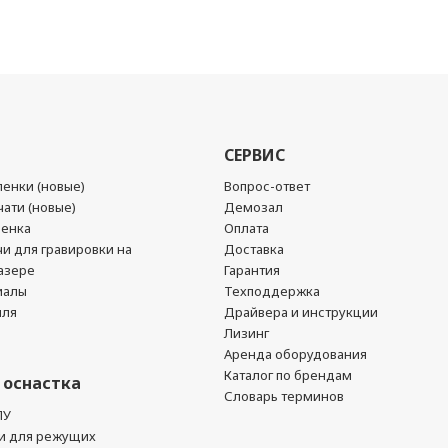
СЕРВИС
енки (новые)
Вопрос-ответ
ати (новые)
Демозал
ленка
Оплата
чи для гравировки на
Доставка
азере
Гарантия
иалы
Техподдержка
йля
Драйвера и инструкции
Лизинг
Аренда оборудования
Каталог по брендам
 оснастка
Словарь терминов
ПУ
и для режущих