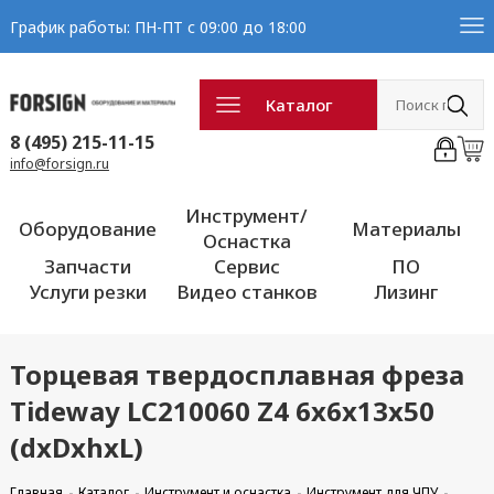
График работы: ПН-ПТ с 09:00 до 18:00
Каталог
8 (495) 215-11-15
info@forsign.ru
Инструмент/
Оборудование
Материалы
Оснастка
Запчасти
Сервис
ПО
Услуги резки
Видео станков
Лизинг
Торцевая твердосплавная фреза
Tideway LC210060 Z4 6x6x13x50
(dxDxhxL)
Главная
Каталог
Инструмент и оснастка
Инструмент для ЧПУ