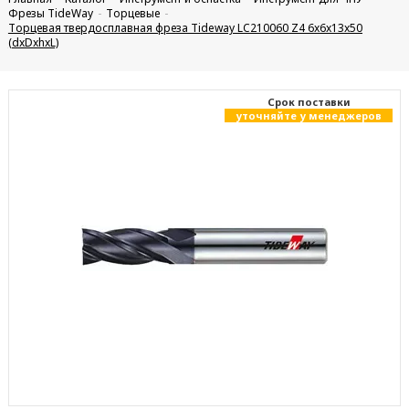
Фрезы TideWay
Торцевые
Торцевая твердосплавная фреза Tideway LC210060 Z4 6x6x13x50
(dxDxhxL)
Cрок поставки
уточняйте у менеджеров