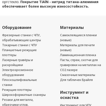
оргстекло.
Покрытие TiAlN - нитрид титана-алюминия
обеспечивает более высокую износостойкость.
Оборудование
Материалы
Фрезерные станки с ЧПУ,
Самоклеящиеся пленки
обрабатывающие центры
(новые)
Токарные станки с ЧПУ
Материалы для печати
Планшетные режущие
(новые)
плоттеры
Ламинационная пленка
Лазерные гравёры и
Пасты, спреи, скотчи для
раскройщики
гравировки на металлах на
Электроэрозионное
CO2 лазере
оборудование
Смазочные материалы
Плоскошлифовальные
Для табличек Брайля
станки
Режущие плоттеры
Инструмент и
Широкоформатные сканеры
оснастка
Резаки для металла,
обрезчики углов,
Инструмент для ЧПУ