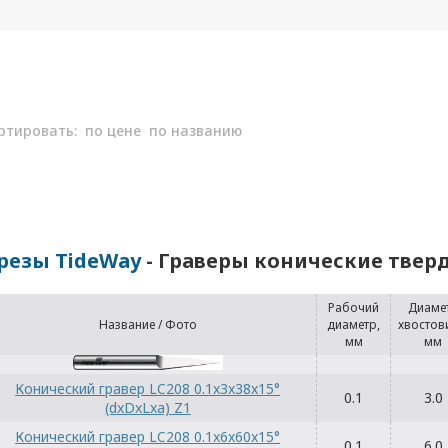
ртировать:
по цене
по названию
резы TideWay
- Граверы конические тве
Рабочий
Диаме
Название / Фото
диаметр,
хвостов
мм
мм
Конический гравер LC208 0.1x3x38x15°
0.1
3.0
(dxDxLxa) Z1
Конический гравер LC208 0.1x6x60x15°
0.1
6.0