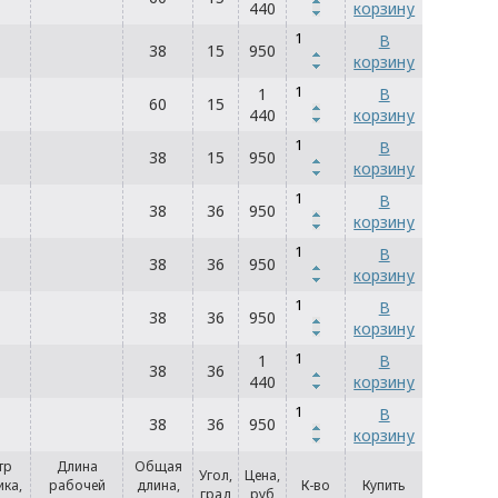
440
корзину
В
38
15
950
корзину
1
В
60
15
440
корзину
В
38
15
950
корзину
В
38
36
950
корзину
В
38
36
950
корзину
В
38
36
950
корзину
1
В
38
36
440
корзину
В
38
36
950
корзину
тр
Длина
Общая
Угол,
Цена,
ика,
рабочей
длина,
К-во
Купить
град
руб