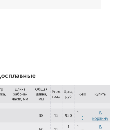
рдосплавные
тр
Длина
Общая
Угол,
Цена,
ика,
рабочей
длина,
К-во
Купить
град
руб
части, мм
мм
В
38
15
950
корзину
1
В
60
15