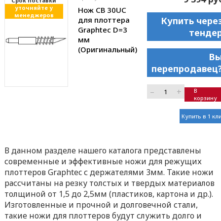
Cрок поставки
уточняйте у
Нож CB 30UС
менеджеров
для плоттера
Купить чере
Graphtec D=3
тенде
мм
(Оригинальный)
В
перепродавец
–
+
В
корзину
Купить в 1 кл
В данном разделе нашего каталога представлены
современные и эффективные ножи для режущих
плоттеров Graphtec с держателями 3мм. Такие ножи
рассчитаны на резку толстых и твердых материалов
толщиной от 1,5 до 2,5мм (пластиков, картона и др.).
Изготовленные и прочной и долговечной стали,
такие ножи для плоттеров будут служить долго и