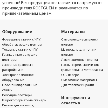
успешно! Вся продукция поставляется напрямую от
производителя ROETGUEN и реализуется по
привлекательным ценам.
Оборудование
Материалы
Фрезерные станки с ЧПУ,
Самоклеящиеся пленки
обрабатывающие центры
(новые)
Токарные станки с ЧПУ
Материалы для печати
Планшетные режущие
(новые)
плоттеры
Ламинационная пленка
Лазерные гравёры и
Пасты, спреи, скотчи для
раскройщики
гравировки на металлах на
Электроэрозионное
CO2 лазере
оборудование
Смазочные материалы
Плоскошлифовальные
Для табличек Брайля
станки
Режущие плоттеры
Инструмент и
Широкоформатные сканеры
оснастка
Резаки для металла,