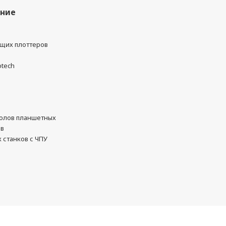
ание
ущих плоттеров
otech
олов планшетных
ов
 станков с ЧПУ