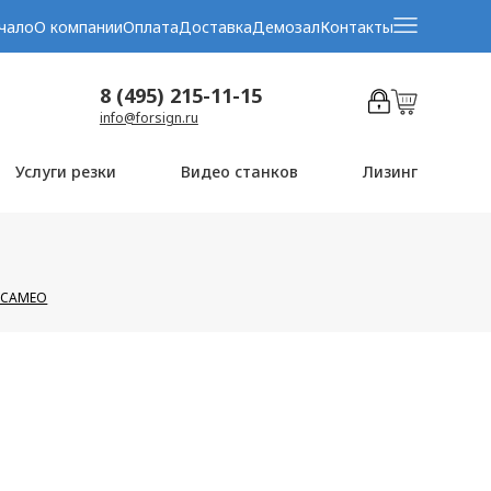
чало
О компании
Оплата
Доставка
Демозал
Контакты
8 (495) 215-11-15
info@forsign.ru
Услуги резки
Видео станков
Лизинг
в CAMEO