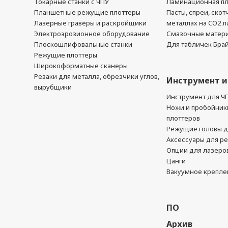
Токарные станки с ЧПУ
Ламинационная п
Планшетные режущие плоттеры
Пасты, спреи, скот
Лазерные гравёры и раскройщики
металлах на CO2 л
Электроэрозионное оборудование
Смазочные матер
Плоскошлифовальные станки
Для табличек Бра
Режущие плоттеры
Широкоформатные сканеры
Резаки для металла, обрезчики углов,
Инструмент и
вырубщики
Инструмент для Ч
Ножи и пробойник
плоттеров
Режущие головы д
Аксессуары для р
Опции для лазеро
Цанги
Вакуумное крепле
ПО
Архив