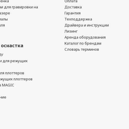
ленка
Оплата
чи для гравировки на
Доставка
азере
Гарантия
иалы
Техподдержка
йля
Драйвера и инструкции
Лизинг
Аренда оборудования
Каталог по брендам
 оснастка
Словарь терминов
ПУ
и для режущих
ля плоттеров
ежущих плоттеров
в MAGIC
ние