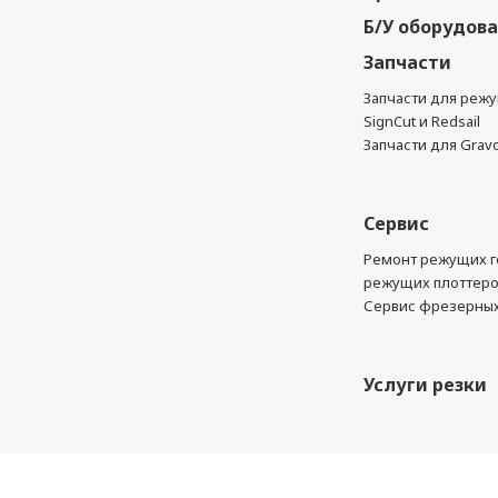
Б/У оборудов
Запчасти
Запчасти для реж
SignCut и Redsail
Запчасти для Grav
Сервис
Ремонт режущих г
режущих плоттер
Сервис фрезерных
Услуги резки