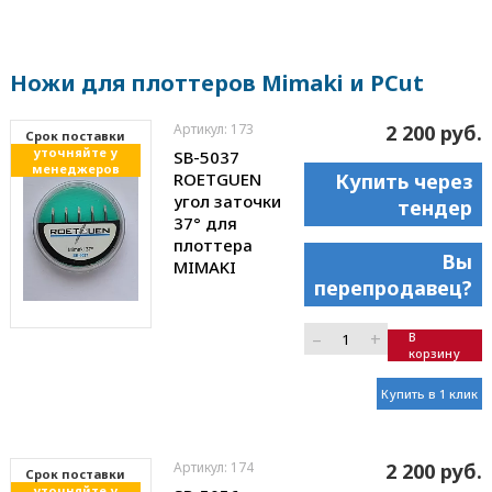
Ножи для плоттеров Mimaki и PCut
Артикул: 173
2 200 руб.
Cрок поставки
уточняйте у
SB-5037
менеджеров
ROETGUEN
Купить через
угол заточки
тендер
37° для
плоттера
Вы
MIMAKI
перепродавец?
–
+
В
корзину
Купить в 1 клик
Артикул: 174
2 200 руб.
Cрок поставки
уточняйте у