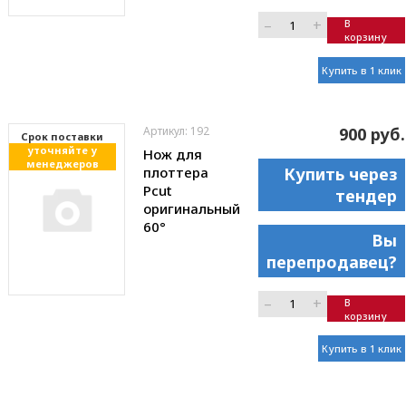
–
+
В
корзину
Купить в 1 клик
Артикул: 192
900 руб.
Cрок поставки
уточняйте у
Нож для
менеджеров
плоттера
Купить через
Pcut
тендер
оригинальный
60°
Вы
перепродавец?
–
+
В
корзину
Купить в 1 клик