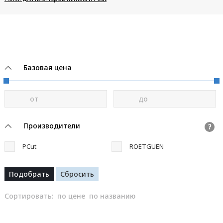
Базовая цена
от
до
Производители
?
PCut
ROETGUEN
Сортировать:
по цене
по названию