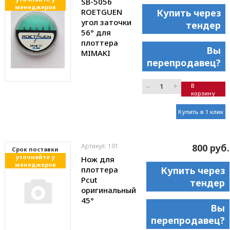
SB-5056
менеджеров
ROETGUEN
Купить через
угол заточки
тендер
56° для
плоттера
Вы
MIMAKI
перепродавец?
–
+
В
корзину
Купить в 1 клик
Артикул: 191
800 руб.
Cрок поставки
уточняйте у
Нож для
менеджеров
плоттера
Купить через
Pcut
тендер
оригинальный
45°
Вы
перепродавец?