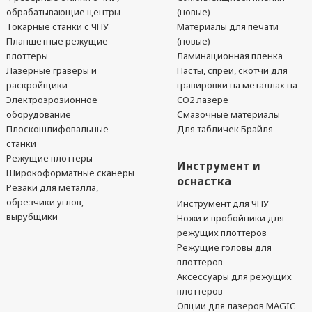
обрабатывающие центры
(новые)
Токарные станки с ЧПУ
Материалы для печати
Планшетные режущие
(новые)
плоттеры
Ламинационная пленка
Лазерные гравёры и
Пасты, спреи, скотчи для
раскройщики
гравировки на металлах на
Электроэрозионное
CO2 лазере
оборудование
Смазочные материалы
Плоскошлифовальные
Для табличек Брайля
станки
Режущие плоттеры
Инструмент и
Широкоформатные сканеры
оснастка
Резаки для металла,
обрезчики углов,
Инструмент для ЧПУ
вырубщики
Ножи и пробойники для
режущих плоттеров
Режущие головы для
плоттеров
Аксессуары для режущих
плоттеров
Опции для лазеров MAGIC