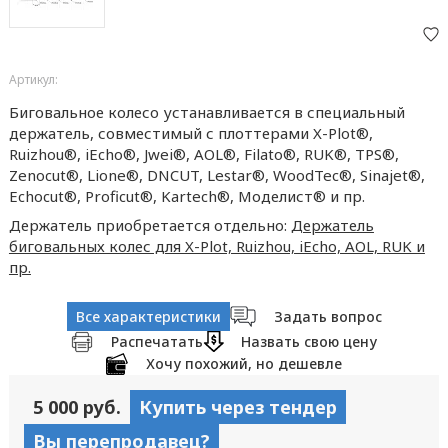
Артикул:
Биговальное колесо устанавливается в специальный
держатель, совместимый с плоттерами X-Plot®️,
Ruizhou®️, iEcho®️, Jwei®️, AOL®️, Filato®️, RUK®️, TPS®️,
Zenocut®️, Lione®️, DNCUT, Lestar®️, WoodTec®️, Sinajet®️,
Echocut®️, Proficut®️, Kartech®️, Моделист®️ и пр.
Держатель приобретается отдельно:
Держатель
биговальных колес для X-Plot, Ruizhou, iEcho, AOL, RUK и
пр.
Все характеристики
Задать вопрос
Распечатать
Назвать свою цену
Хочу похожий, но дешевле
5 000 руб.
Купить через тендер
Вы перепродавец?