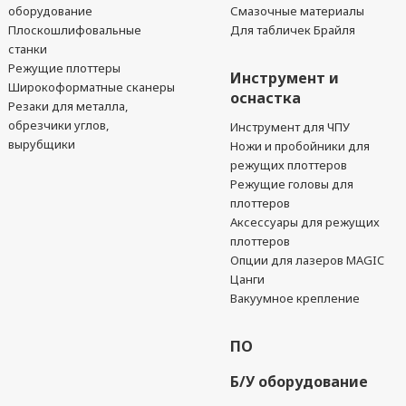
оборудование
Смазочные материалы
Плоскошлифовальные
Для табличек Брайля
станки
Режущие плоттеры
Инструмент и
Широкоформатные сканеры
оснастка
Резаки для металла,
обрезчики углов,
Инструмент для ЧПУ
вырубщики
Ножи и пробойники для
режущих плоттеров
Режущие головы для
плоттеров
Аксессуары для режущих
плоттеров
Опции для лазеров MAGIC
Цанги
Вакуумное крепление
ПО
Б/У оборудование