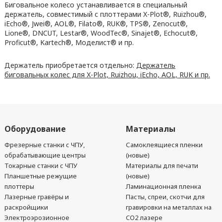
Биговальное колесо устанавливается в специальный
держатель, совместимый с плоттерами X-Plot®️, Ruizhou®️,
iEcho®️, Jwei®️, AOL®️, Filato®️, RUK®️, TPS®️, Zenocut®️,
Lione®️, DNCUT, Lestar®️, WoodTec®️, Sinajet®️, Echocut®️,
Proficut®️, Kartech®️, Моделист®️ и пр.
Держатель приобретается отдельно:
Держатель
биговальных колес для X-Plot, Ruizhou, iEcho, AOL, RUK и пр.
Оборудование
Материалы
Фрезерные станки с ЧПУ,
Самоклеящиеся пленки
обрабатывающие центры
(новые)
Токарные станки с ЧПУ
Материалы для печати
Планшетные режущие
(новые)
плоттеры
Ламинационная пленка
Лазерные гравёры и
Пасты, спреи, скотчи для
раскройщики
гравировки на металлах на
Электроэрозионное
CO2 лазере