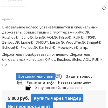
Артикул:
Биговальное колесо устанавливается в специальный
держатель, совместимый с плоттерами X-Plot®️,
Ruizhou®️, iEcho®️, Jwei®️, AOL®️, Filato®️, RUK®️, TPS®️,
Zenocut®️, Lione®️, DNCUT, Lestar®️, WoodTec®️, Sinajet®️,
Echocut®️, Proficut®️, Kartech®️, Моделист®️ и пр.
Держатель приобретается отдельно:
Держатель
биговальных колес для X-Plot, Ruizhou, iEcho, AOL, RUK и
пр.
Все характеристики
Задать вопрос
Распечатать
Назвать свою цену
Хочу похожий, но дешевле
5 000 руб.
Купить через тендер
Вы перепродавец?