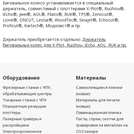
Биговальное колесо устанавливается в специальный
держатель, совместимый с плоттерами X-Plot®️, Ruizhou®️,
iEcho®️, Jwei®️, AOL®️, Filato®️, RUK®️, TPS®️, Zenocut®️,
Lione®️, DNCUT, Lestar®️, WoodTec®️, Sinajet®️, Echocut®️,
Proficut®️, Kartech®️, Моделист®️ и пр.
Держатель приобретается отдельно:
Держатель
биговальных колес для X-Plot, Ruizhou, iEcho, AOL, RUK и пр.
Оборудование
Материалы
Фрезерные станки с ЧПУ,
Самоклеящиеся пленки
обрабатывающие центры
(новые)
Токарные станки с ЧПУ
Материалы для печати
Планшетные режущие
(новые)
плоттеры
Ламинационная пленка
Лазерные гравёры и
Пасты, спреи, скотчи для
раскройщики
гравировки на металлах на
Электроэрозионное
CO2 лазере