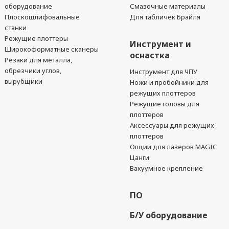
оборудование
Смазочные материалы
Плоскошлифовальные
Для табличек Брайля
станки
Режущие плоттеры
Инструмент и
Широкоформатные сканеры
оснастка
Резаки для металла,
обрезчики углов,
Инструмент для ЧПУ
вырубщики
Ножи и пробойники для
режущих плоттеров
Режущие головы для
плоттеров
Аксессуары для режущих
плоттеров
Опции для лазеров MAGIC
Цанги
Вакуумное крепление
ПО
Б/У оборудование