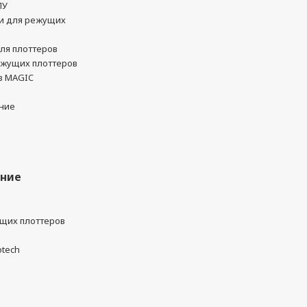
ПУ
и для режущих
ля плоттеров
ежущих плоттеров
в MAGIC
ние
ание
ущих плоттеров
otech