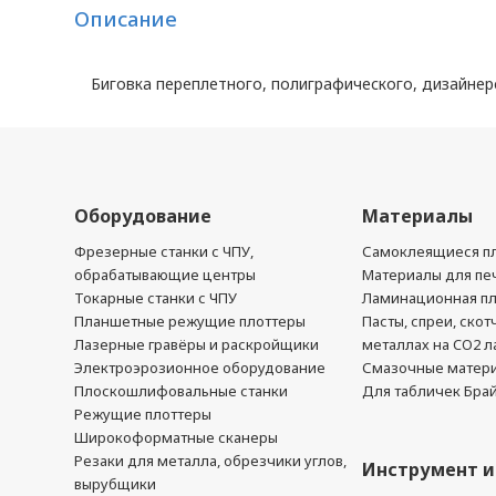
Описание
Биговка переплетного, полиграфического, дизайнер
Оборудование
Материалы
Фрезерные станки с ЧПУ,
Самоклеящиеся пл
обрабатывающие центры
Материалы для печ
Токарные станки с ЧПУ
Ламинационная п
Планшетные режущие плоттеры
Пасты, спреи, скот
Лазерные гравёры и раскройщики
металлах на CO2 л
Электроэрозионное оборудование
Смазочные матер
Плоскошлифовальные станки
Для табличек Бра
Режущие плоттеры
Широкоформатные сканеры
Резаки для металла, обрезчики углов,
Инструмент и
вырубщики