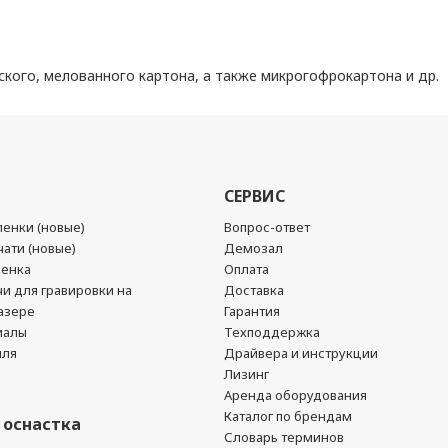
ского, мелованного картона, а также микрогофрокартона и др.
СЕРВИС
енки (новые)
Вопрос-ответ
ати (новые)
Демозал
ленка
Оплата
чи для гравировки на
Доставка
азере
Гарантия
иалы
Техподдержка
йля
Драйвера и инструкции
Лизинг
Аренда оборудования
Каталог по брендам
 оснастка
Словарь терминов